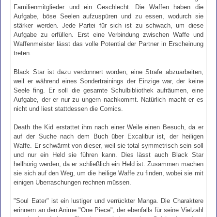
Familienmitglieder und ein Geschlecht. Die Waffen haben die
Aufgabe, böse Seelen aufzuspüren und zu essen, wodurch sie
stärker werden. Jede Partei für sich ist zu schwach, um diese
Aufgabe zu erfüllen. Erst eine Verbindung zwischen Waffe und
Waffenmeister lässt das volle Potential der Partner in Erscheinung
treten.
Black Star ist dazu verdonnert worden, eine Strafe abzuarbeiten,
weil er während eines Sondertrainings der Einzige war, der keine
Seele fing. Er soll die gesamte Schulbibliothek aufräumen, eine
Aufgabe, der er nur zu ungern nachkommt. Natürlich macht er es
nicht und liest stattdessen die Comics.
Death the Kid erstattet ihm nach einer Weile einen Besuch, da er
auf der Suche nach dem Buch über Excalibur ist, der heiligen
Waffe. Er schwärmt von dieser, weil sie total symmetrisch sein soll
und nur ein Held sie führen kann. Dies lässt auch Black Star
hellhörig werden, da er schließlich ein Held ist. Zusammen machen
sie sich auf den Weg, um die heilige Waffe zu finden, wobei sie mit
einigen Überraschungen rechnen müssen.
"Soul Eater" ist ein lustiger und verrückter Manga. Die Charaktere
erinnern an den Anime "One Piece", der ebenfalls für seine Vielzahl