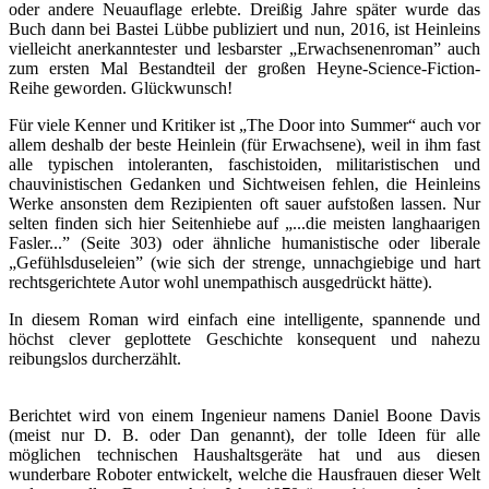
oder andere Neuauflage erlebte. Dreißig Jahre später wurde das
Buch dann bei Bastei Lübbe publiziert und nun, 2016, ist Heinleins
vielleicht anerkanntester und lesbarster „Erwachsenenroman” auch
zum ersten Mal Bestandteil der großen Heyne-Science-Fiction-
Reihe geworden. Glückwunsch!
Für viele Kenner und Kritiker ist „The Door into Summer“ auch vor
allem deshalb der beste Heinlein (für Erwachsene), weil in ihm fast
alle typischen intoleranten, faschistoiden, militaristischen und
chauvinistischen Gedanken und Sichtweisen fehlen, die Heinleins
Werke ansonsten dem Rezipienten oft sauer aufstoßen lassen. Nur
selten finden sich hier Seitenhiebe auf „...die meisten langhaarigen
Fasler...” (Seite 303) oder ähnliche humanistische oder liberale
„Gefühlsduseleien” (wie sich der strenge, unnachgiebige und hart
rechtsgerichtete Autor wohl unempathisch ausgedrückt hätte).
In diesem Roman wird einfach eine intelligente, spannende und
höchst clever geplottete Geschichte konsequent und nahezu
reibungslos durcherzählt.
Berichtet wird von einem Ingenieur namens Daniel Boone Davis
(meist nur D. B. oder Dan genannt), der tolle Ideen für alle
möglichen technischen Haushaltsgeräte hat und aus diesen
wunderbare Roboter entwickelt, welche die Hausfrauen dieser Welt