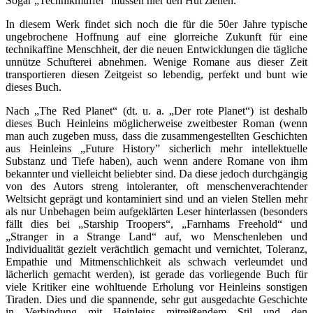
Sogar „Technikmuffel” müssen hier den Hut ziehen.
In diesem Werk findet sich noch die für die 50er Jahre typische
ungebrochene Hoffnung auf eine glorreiche Zukunft für eine
technikaffine Menschheit, der die neuen Entwicklungen die tägliche
unnütze Schufterei abnehmen. Wenige Romane aus dieser Zeit
transportieren diesen Zeitgeist so lebendig, perfekt und bunt wie
dieses Buch.
Nach „The Red Planet“ (dt. u. a. „Der rote Planet“) ist deshalb
dieses Buch Heinleins möglicherweise zweitbester Roman (wenn
man auch zugeben muss, dass die zusammengestellten Geschichten
aus Heinleins „Future History” sicherlich mehr intellektuelle
Substanz und Tiefe haben), auch wenn andere Romane von ihm
bekannter und vielleicht beliebter sind. Da diese jedoch durchgängig
von des Autors streng intoleranter, oft menschenverachtender
Weltsicht geprägt und kontaminiert sind und an vielen Stellen mehr
als nur Unbehagen beim aufgeklärten Leser hinterlassen (besonders
fällt dies bei „Starship Troopers“, „Farnhams Freehold“ und
„Stranger in a Strange Land“ auf, wo Menschenleben und
Individualität gezielt verächtlich gemacht und vernichtet, Toleranz,
Empathie und Mitmenschlichkeit als schwach verleumdet und
lächerlich gemacht werden), ist gerade das vorliegende Buch für
viele Kritiker eine wohltuende Erholung vor Heinleins sonstigen
Tiraden. Dies und die spannende, sehr gut ausgedachte Geschichte
in Verbindung mit Heinleins mitreißendem Stil und den