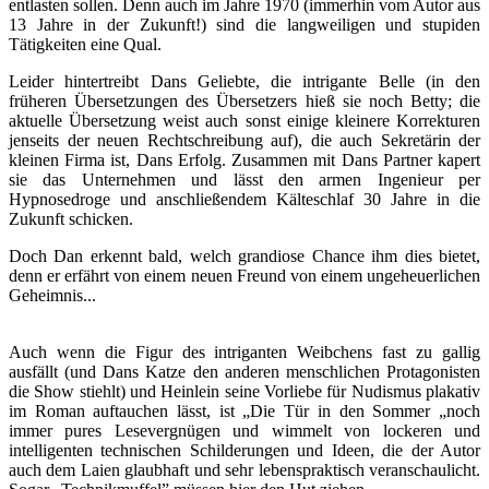
entlasten sollen. Denn auch im Jahre 1970 (immerhin vom Autor aus
13 Jahre in der Zukunft!) sind die langweiligen und stupiden
Tätigkeiten eine Qual.
Leider hintertreibt Dans Geliebte, die intrigante Belle (in den
früheren Übersetzungen des Übersetzers hieß sie noch Betty; die
aktuelle Übersetzung weist auch sonst einige kleinere Korrekturen
jenseits der neuen Rechtschreibung auf), die auch Sekretärin der
kleinen Firma ist, Dans Erfolg. Zusammen mit Dans Partner kapert
sie das Unternehmen und lässt den armen Ingenieur per
Hypnosedroge und anschließendem Kälteschlaf 30 Jahre in die
Zukunft schicken.
Doch Dan erkennt bald, welch grandiose Chance ihm dies bietet,
denn er erfährt von einem neuen Freund von einem ungeheuerlichen
Geheimnis...
Auch wenn die Figur des intriganten Weibchens fast zu gallig
ausfällt (und Dans Katze den anderen menschlichen Protagonisten
die Show stiehlt) und Heinlein seine Vorliebe für Nudismus plakativ
im Roman auftauchen lässt, ist „Die Tür in den Sommer „noch
immer pures Lesevergnügen und wimmelt von lockeren und
intelligenten technischen Schilderungen und Ideen, die der Autor
auch dem Laien glaubhaft und sehr lebenspraktisch veranschaulicht.