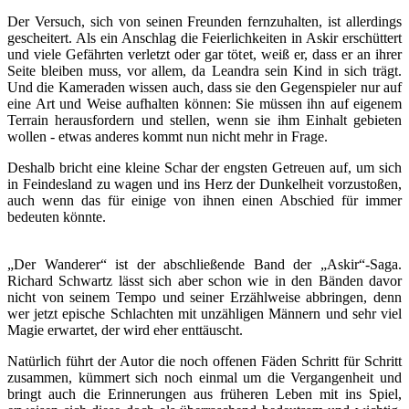
Der Versuch, sich von seinen Freunden fernzuhalten, ist allerdings
gescheitert. Als ein Anschlag die Feierlichkeiten in Askir erschüttert
und viele Gefährten verletzt oder gar tötet, weiß er, dass er an ihrer
Seite bleiben muss, vor allem, da Leandra sein Kind in sich trägt.
Und die Kameraden wissen auch, dass sie den Gegenspieler nur auf
eine Art und Weise aufhalten können: Sie müssen ihn auf eigenem
Terrain herausfordern und stellen, wenn sie ihm Einhalt gebieten
wollen - etwas anderes kommt nun nicht mehr in Frage.
Deshalb bricht eine kleine Schar der engsten Getreuen auf, um sich
in Feindesland zu wagen und ins Herz der Dunkelheit vorzustoßen,
auch wenn das für einige von ihnen einen Abschied für immer
bedeuten könnte.
„Der Wanderer“ ist der abschließende Band der „Askir“-Saga.
Richard Schwartz lässt sich aber schon wie in den Bänden davor
nicht von seinem Tempo und seiner Erzählweise abbringen, denn
wer jetzt epische Schlachten mit unzähligen Männern und sehr viel
Magie erwartet, der wird eher enttäuscht.
Natürlich führt der Autor die noch offenen Fäden Schritt für Schritt
zusammen, kümmert sich noch einmal um die Vergangenheit und
bringt auch die Erinnerungen aus früheren Leben mit ins Spiel,