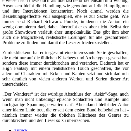
erweisen sich diese doch als überraschend bedeutsam und wichtig.
Ansonsten bleibt die Handlung wie gewohnt auf die Hauptfiguren
und ihre Interaktionen konzentriert. Noch einmal werden die
Beziehungsgeflechte voll ausgespielt, ehe es zur Sache geht. Wie
immer setzt Richard Schwartz Punkte, in denen die Action ein
wenig dominieren darf, dabei übertreibt er es aber nicht. Selbst der
große Showdown verläuft eher unspektakulär. Das gibt ihm aber
auch die Möglichkeit, realistische Lösungen für alle geschaffenen
Probleme zu finden und damit die Leser zufriedenzustellen.
Zurückblickend hat er insgesamt eine interessante Serie geschaffen,
die nicht nur auf die üblichen Klischees und Archetypen gesetzt hat,
sondern diese immer durchbrochen und verändert. Dadurch hat er
High Fantasy mit einem realistischen Touch geschaffen, die vor
allem auf Charaktere mit Ecken und Kanten setzt und sich dadurch
sehr deutlich von vielen anderen Werken und Serien dieser Art
unterscheidet.
„Der Wanderer“ ist der würdige Abschluss der „Askir“-Saga, auch
wenn man nicht unbedingt epische Schlachten und Kämpfe und
hochgradige Spannung erwarten darf. Aber damit bleibt der Autor
einer klaren Linie treu, die er seit dem ersten Band beibehalten hat -
nämlich immer wieder die üblichen Klischees des Genres zu
durchbrechen und den Leser so zu überraschen.
Zurück