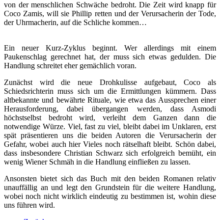
von der menschlichen Schwäche bedroht. Die Zeit wird knapp für
Coco Zamis, will sie Phillip retten und der Verursacherin der Tode,
der Uhrmacherin, auf die Schliche kommen…
Ein neuer Kurz-Zyklus beginnt. Wer allerdings mit einem
Paukenschlag gerechnet hat, der muss sich etwas gedulden. Die
Handlung schreitet eher gemächlich voran.
Zunächst wird die neue Drohkulisse aufgebaut, Coco als
Schiedsrichterin muss sich um die Ermittlungen kümmern. Dass
altbekannte und bewährte Rituale, wie etwa das Aussprechen einer
Herausforderung, dabei übergangen werden, dass Asmodi
höchstselbst bedroht wird, verleiht dem Ganzen dann die
notwendige Würze. Viel, fast zu viel, bleibt dabei im Unklaren, erst
spät präsentieren uns die beiden Autoren die Verursacherin der
Gefahr, wobei auch hier Vieles noch rätselhaft bleibt. Schön dabei,
dass insbesondere Christian Schwarz sich erfolgreich bemüht, ein
wenig Wiener Schmäh in die Handlung einfließen zu lassen.
Ansonsten bietet sich das Buch mit den beiden Romanen relativ
unauffällig an und legt den Grundstein für die weitere Handlung,
wobei noch nicht wirklich eindeutig zu bestimmen ist, wohin diese
uns führen wird.