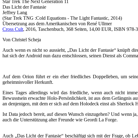
Star Trek The Next Generation 11
Das Licht der Fantasie
Jeffrey Lang
(Star Trek TNG :Cold Equations - The Light Fantastic, 2014)
Übersetzung aus dem Amerikanischen von René Ullmer
Cross Cult
, 2016, Taschenbuch, 368 Seiten, 14,00 EUR, ISBN 978-3-
Von Christel Scheja
Auch wenn es nicht so aussieht, „Das Licht der Fantasie“ knüpft dir
hat sich der Android nun dazu entschlossen, seinen Dienst als Comma
Auf dem Orion führt er ein eher friedliches Doppelleben, um seine
geheimnisvoller Herkunft.
Eines Tages allerdings wird das friedliche, wenn auch nicht imme
Bewusstsein erwachte Holo-Persönlichkeit, ist aus dem Gefängnis ausg
an denjenigen, mit dem er sich auf dem Holodeck einst als Sherlock H
Ist Data jedoch bereit, auf diesen Wunsch einzugehen? Und wenn ja, i
auch die Unterstützung alter Freunde wie Geordi La Forge.
Auch „Das Licht der Fantasie“ beschäftigt sich mit der Frage, ob Le