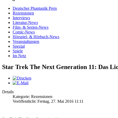
Deutscher Phantastik Preis
Rezensionen
Interviews
Literatur-News
Film- & Serien-News
Comic-News
Hörspiel- & Hörbuch-News
Veranstaltungen
Spezial
Spiele
Im Netz
Star Trek The Next Generation 11: Das Lic
Details
Kategorie: Rezensionen
Veröffentlicht: Freitag, 27. Mai 2016 11:11