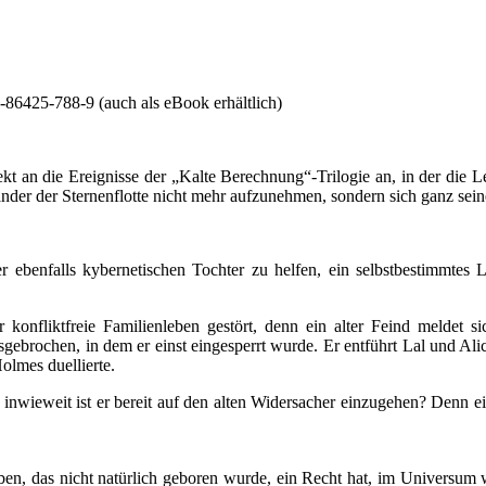
86425-788-9 (auch als eBook erhältlich)
ekt an die Ereignisse der „Kalte Berechnung“-Trilogie an, in der die 
nder der Sternenflotte nicht mehr aufzunehmen, sondern sich ganz sein
r ebenfalls kybernetischen Tochter zu helfen, ein selbstbestimmtes L
r konfliktfreie Familienleben gestört, denn ein alter Feind meldet 
ebrochen, in dem er einst eingesperrt wurde. Er entführt Lal und Alic
olmes duellierte.
nwieweit ist er bereit auf den alten Widersacher einzugehen? Denn eine
ben, das nicht natürlich geboren wurde, ein Recht hat, im Universum we