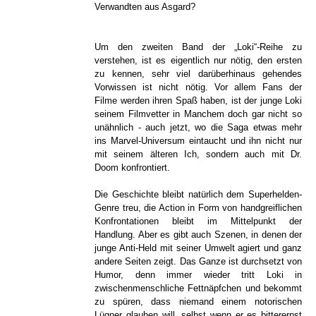
Verwandten aus Asgard?
Um den zweiten Band der „Loki“-Reihe zu
verstehen, ist es eigentlich nur nötig, den ersten
zu kennen, sehr viel darüberhinaus gehendes
Vorwissen ist nicht nötig. Vor allem Fans der
Filme werden ihren Spaß haben, ist der junge Loki
seinem Filmvetter in Manchem doch gar nicht so
unähnlich - auch jetzt, wo die Saga etwas mehr
ins Marvel-Universum eintaucht und ihn nicht nur
mit seinem älteren Ich, sondern auch mit Dr.
Doom konfrontiert.
Die Geschichte bleibt natürlich dem Superhelden-
Genre treu, die Action in Form von handgreiflichen
Konfrontationen bleibt im Mittelpunkt der
Handlung. Aber es gibt auch Szenen, in denen der
junge Anti-Held mit seiner Umwelt agiert und ganz
andere Seiten zeigt. Das Ganze ist durchsetzt von
Humor, denn immer wieder tritt Loki in
zwischenmenschliche Fettnäpfchen und bekommt
zu spüren, dass niemand einem notorischen
Lügner glauben will, selbst wenn er es bitterernst