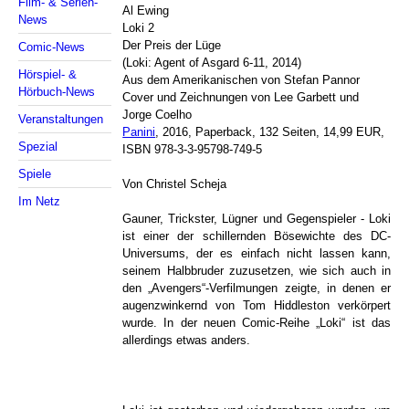
Film- & Serien-
Al Ewing
News
Loki 2
Der Preis der Lüge
Comic-News
(Loki: Agent of Asgard 6-11, 2014)
Hörspiel- &
Aus dem Amerikanischen von Stefan Pannor
Hörbuch-News
Cover und Zeichnungen von Lee Garbett und
Jorge Coelho
Veranstaltungen
Panini
, 2016, Paperback, 132 Seiten, 14,99 EUR,
Spezial
ISBN 978-3-3-95798-749-5
Spiele
Von Christel Scheja
Im Netz
Gauner, Trickster, Lügner und Gegenspieler - Loki
ist einer der schillernden Bösewichte des DC-
Universums, der es einfach nicht lassen kann,
seinem Halbbruder zuzusetzen, wie sich auch in
den „Avengers“-Verfilmungen zeigte, in denen er
augenzwinkernd von Tom Hiddleston verkörpert
wurde. In der neuen Comic-Reihe „Loki“ ist das
allerdings etwas anders.