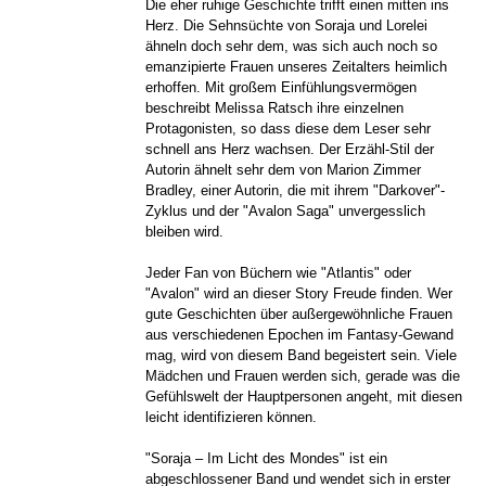
Die eher ruhige Geschichte trifft einen mitten ins
Herz. Die Sehnsüchte von Soraja und Lorelei
ähneln doch sehr dem, was sich auch noch so
emanzipierte Frauen unseres Zeitalters heimlich
erhoffen. Mit großem Einfühlungsvermögen
beschreibt Melissa Ratsch ihre einzelnen
Protagonisten, so dass diese dem Leser sehr
schnell ans Herz wachsen. Der Erzähl-Stil der
Autorin ähnelt sehr dem von Marion Zimmer
Bradley, einer Autorin, die mit ihrem "Darkover"-
Zyklus und der "Avalon Saga" unvergesslich
bleiben wird.
Jeder Fan von Büchern wie "Atlantis" oder
"Avalon" wird an dieser Story Freude finden. Wer
gute Geschichten über außergewöhnliche Frauen
aus verschiedenen Epochen im Fantasy-Gewand
mag, wird von diesem Band begeistert sein. Viele
Mädchen und Frauen werden sich, gerade was die
Gefühlswelt der Hauptpersonen angeht, mit diesen
leicht identifizieren können.
"Soraja – Im Licht des Mondes" ist ein
abgeschlossener Band und wendet sich in erster