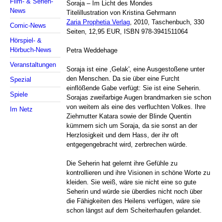
Film- & Serien-
Soraja – Im Licht des Mondes
News
Titelillustration von Kristina Gehrmann
Zaria Prophetia Verlag
, 2010, Taschenbuch, 330
Comic-News
Seiten, 12,95 EUR, ISBN 978-3941511064
Hörspiel- &
Hörbuch-News
Petra Weddehage
Veranstaltungen
Soraja ist eine ,Gelak', eine Ausgestoßene unter
den Menschen. Da sie über eine Furcht
Spezial
einflößende Gabe verfügt: Sie ist eine Seherin.
Spiele
Sorajas zweifarbige Augen brandmarken sie schon
von weitem als eine des verfluchten Volkes. Ihre
Im Netz
Ziehmutter Katara sowie der Blinde Quentin
kümmern sich um Soraja, da sie sonst an der
Herzlosigkeit und dem Hass, der ihr oft
entgegengebracht wird, zerbrechen würde.
Die Seherin hat gelernt ihre Gefühle zu
kontrollieren und ihre Visionen in schöne Worte zu
kleiden. Sie weiß, wäre sie nicht eine so gute
Seherin und würde sie überdies nicht noch über
die Fähigkeiten des Heilens verfügen, wäre sie
schon längst auf dem Scheiterhaufen gelandet.