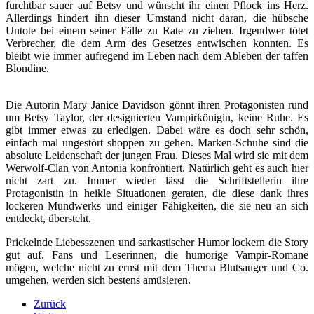
furchtbar sauer auf Betsy und wünscht ihr einen Pflock ins Herz.
Allerdings hindert ihn dieser Umstand nicht daran, die hübsche
Untote bei einem seiner Fälle zu Rate zu ziehen. Irgendwer tötet
Verbrecher, die dem Arm des Gesetzes entwischen konnten. Es
bleibt wie immer aufregend im Leben nach dem Ableben der taffen
Blondine.
Die Autorin Mary Janice Davidson gönnt ihren Protagonisten rund
um Betsy Taylor, der designierten Vampirkönigin, keine Ruhe. Es
gibt immer etwas zu erledigen. Dabei wäre es doch sehr schön,
einfach mal ungestört shoppen zu gehen. Marken-Schuhe sind die
absolute Leidenschaft der jungen Frau. Dieses Mal wird sie mit dem
Werwolf-Clan von Antonia konfrontiert. Natürlich geht es auch hier
nicht zart zu. Immer wieder lässt die Schriftstellerin ihre
Protagonistin in heikle Situationen geraten, die diese dank ihres
lockeren Mundwerks und einiger Fähigkeiten, die sie neu an sich
entdeckt, übersteht.
Prickelnde Liebesszenen und sarkastischer Humor lockern die Story
gut auf. Fans und Leserinnen, die humorige Vampir-Romane
mögen, welche nicht zu ernst mit dem Thema Blutsauger und Co.
umgehen, werden sich bestens amüsieren.
Zurück