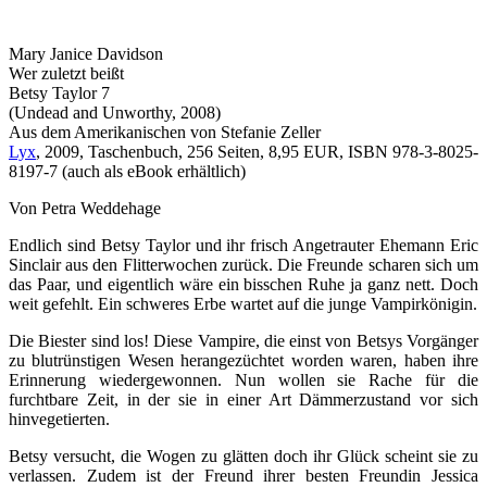
Mary Janice Davidson
Wer zuletzt beißt
Betsy Taylor 7
(Undead and Unworthy, 2008)
Aus dem Amerikanischen von Stefanie Zeller
Lyx
, 2009, Taschenbuch, 256 Seiten, 8,95 EUR, ISBN 978-3-8025-
8197-7 (auch als eBook erhältlich)
Von Petra Weddehage
Endlich sind Betsy Taylor und ihr frisch Angetrauter Ehemann Eric
Sinclair aus den Flitterwochen zurück. Die Freunde scharen sich um
das Paar, und eigentlich wäre ein bisschen Ruhe ja ganz nett. Doch
weit gefehlt. Ein schweres Erbe wartet auf die junge Vampirkönigin.
Die Biester sind los! Diese Vampire, die einst von Betsys Vorgänger
zu blutrünstigen Wesen herangezüchtet worden waren, haben ihre
Erinnerung wiedergewonnen. Nun wollen sie Rache für die
furchtbare Zeit, in der sie in einer Art Dämmerzustand vor sich
hinvegetierten.
Betsy versucht, die Wogen zu glätten doch ihr Glück scheint sie zu
verlassen. Zudem ist der Freund ihrer besten Freundin Jessica