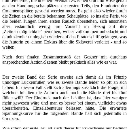
nun ‚Heilerde‘, die in einem Wettlauf zwischen Gut und Böse genau
an den Handlungsschauplätzen des ersten Teils, den Fundorten der
Ornamentsplitter, gesucht werden muss. Es geht also wieder durch
die Zeiten an die bereits bekannten Schauplätze, so ins alte Paris, wo
die beiden Jungen ihren ersten Rausch überstehen, sich ansonsten
aber erstaunlich wenig um Vorsicht im Bezug auf ihre
‚Zeitreisemöglichkeit‘ bemühen, weiter vollkommen unbedacht und
damit ziemlich unlogisch wieder auf das Piratenschiff gelangen, was
die Autorin zu einem Exkurs über die Sklaverei verleitet - und so
weiter.
Nach dem finalen Zusammenstoß der Gegner mit durchaus
ansprechenden Action-Szenen bleibt praktisch alles wie es war.
Der zweite Band der Serie erweist sich damit als im Prinzip
unnötiger Lückenfüller, wie es zweite Bände leider so oft an sich
haben. In diesem Fall stellt sich allerdings zusätzlich die Frage, mit
welchen Inhalten die Autorin auch noch die Bände drei bis fünf
füllen will? Der Eindruck nach der Lektüre ist, dass hier weniger
mehr gewesen wäre und man es besser bei einem, vielleicht etwas
überarbeiteten, Einzelabenteuer belassen hätte. Die erwartete
Spannungskurve für die folgenden Bände hält sich jedenfalls in
Grenzen.
Wie schon der erste Teil ist auch dieser für Erwachsene nur bedingt