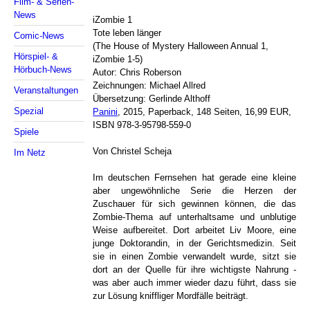
Film- & Serien-
News
iZombie 1
Tote leben länger
Comic-News
(The House of Mystery Halloween Annual 1,
Hörspiel- &
iZombie 1-5)
Hörbuch-News
Autor: Chris Roberson
Zeichnungen: Michael Allred
Veranstaltungen
Übersetzung: Gerlinde Althoff
Spezial
Panini
, 2015, Paperback, 148 Seiten, 16,99 EUR,
ISBN 978-3-95798-559-0
Spiele
Von Christel Scheja
Im Netz
Im deutschen Fernsehen hat gerade eine kleine
aber ungewöhnliche Serie die Herzen der
Zuschauer für sich gewinnen können, die das
Zombie-Thema auf unterhaltsame und unblutige
Weise aufbereitet. Dort arbeitet Liv Moore, eine
junge Doktorandin, in der Gerichtsmedizin. Seit
sie in einen Zombie verwandelt wurde, sitzt sie
dort an der Quelle für ihre wichtigste Nahrung -
was aber auch immer wieder dazu führt, dass sie
zur Lösung kniffliger Mordfälle beiträgt.