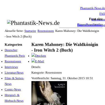
Phantastik-News.de
FAQ
Font size
Impressum
Bigger
Reset
Smaller
Datenschutzerklärung
Haftungsausschluss
Aktuelle Seite:
Startseite
Rezensionen
Karen Mahoney: Die Waldkönigin
- Iron Witch 2 (Buch)
Karen Mahoney: Die Waldkönigin
Kategorien
- Iron Witch 2 (Buch)
Deutscher
Phantastik Preis
Rezensionen
Interviews
Details
Literatur-News
Kategorie: Rezensionen
Film- & Serien-
Veröffentlicht: Samstag, 31. Oktober 2015 10:51
News
Comic-News
Hörspiel- &
Hörbuch-News