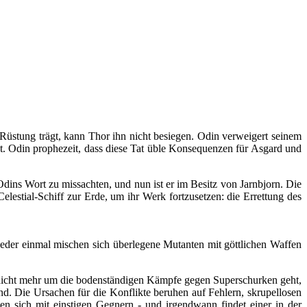
üstung trägt, kann Thor ihn nicht besiegen. Odin verweigert seinem
gt. Odin prophezeit, dass diese Tat üble Konsequenzen für Asgard und
 Odins Wort zu missachten, und nun ist er im Besitz von Jarnbjorn. Die
elestial-Schiff zur Erde, um ihr Werk fortzusetzen: die Errettung des
ieder einmal mischen sich überlegene Mutanten mit göttlichen Waffen
t nicht mehr um die bodenständigen Kämpfe gegen Superschurken geht,
. Die Ursachen für die Konflikte beruhen auf Fehlern, skrupellosen
n sich mit einstigen Gegnern - und irgendwann findet einer in der