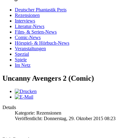
Deutscher Phantastik Preis
Rezensionen
Interviews
Literatur-News
Film- & Serien-News
Comic-News
Hörspiel- & Hörbuch-News
Veranstaltungen
Spezial
Spiele
Im Netz
Uncanny Avengers 2 (Comic)
Details
Kategorie: Rezensionen
Veröffentlicht: Donnerstag, 29. Oktober 2015 08:23