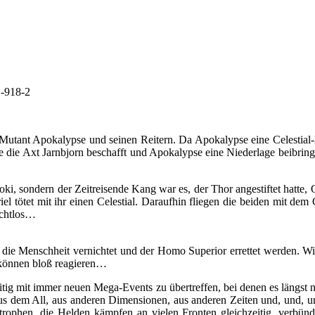
1-918-2
tant Apokalypse und seinen Reitern. Da Apokalypse eine Celestial-R
e die Axt Jarnbjorn beschafft und Apokalypse eine Niederlage beibrin
oki, sondern der Zeitreisende Kang war es, der Thor angestiftet hatte,
 tötet mit ihr einen Celestial. Daraufhin fliegen die beiden mit dem C
achtlos…
ll die Menschheit vernichtet und der Homo Superior errettet werden. W
 können bloß reagieren…
eitig mit immer neuen Mega-Events zu übertreffen, bei denen es längs
 dem All, aus anderen Dimensionen, aus anderen Zeiten und, und, und
rophen, die Helden kämpfen an vielen Fronten gleichzeitig, verbünde