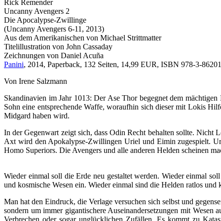
Rick Remender
Uncanny Avengers 2
Die Apocalypse-Zwillinge
(Uncanny Avengers 6-11, 2013)
Aus dem Amerikanischen von Michael Strittmatter
Titelillustration von John Cassaday
Zeichnungen von Daniel Acuña
Panini
, 2014, Paperback, 132 Seiten, 14,99 EUR, ISBN 978-3-8620
Von Irene Salzmann
Skandinavien im Jahr 1013: Der Ase Thor begegnet dem mächtigen Mu
Sohn eine entsprechende Waffe, woraufhin sich dieser mit Lokis Hilf
Midgard haben wird.
In der Gegenwart zeigt sich, dass Odin Recht behalten sollte. Nicht L
Axt wird den Apokalypse-Zwillingen Uriel und Eimin zugespielt. Uriel
Homo Superiors. Die Avengers und alle anderen Helden scheinen m
Wieder einmal soll die Erde neu gestaltet werden. Wieder einmal so
und kosmische Wesen ein. Wieder einmal sind die Helden ratlos und
Man hat den Eindruck, die Verlage versuchen sich selbst und gegens
sondern um immer gigantischere Auseinandersetzungen mit Wesen aus
Verbrechen oder sogar unglücklichen Zufällen. Es kommt zu Katast