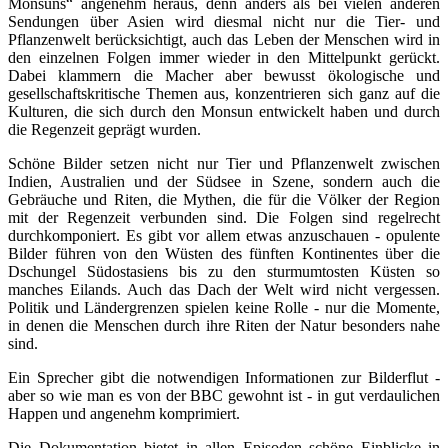
Monsuns“ angenehm heraus, denn anders als bei vielen anderen
Sendungen über Asien wird diesmal nicht nur die Tier- und
Pflanzenwelt berücksichtigt, auch das Leben der Menschen wird in
den einzelnen Folgen immer wieder in den Mittelpunkt gerückt.
Dabei klammern die Macher aber bewusst ökologische und
gesellschaftskritische Themen aus, konzentrieren sich ganz auf die
Kulturen, die sich durch den Monsun entwickelt haben und durch
die Regenzeit geprägt wurden.
Schöne Bilder setzen nicht nur Tier und Pflanzenwelt zwischen
Indien, Australien und der Südsee in Szene, sondern auch die
Gebräuche und Riten, die Mythen, die für die Völker der Region
mit der Regenzeit verbunden sind. Die Folgen sind regelrecht
durchkomponiert. Es gibt vor allem etwas anzuschauen - opulente
Bilder führen von den Wüsten des fünften Kontinentes über die
Dschungel Südostasiens bis zu den sturmumtosten Küsten so
manches Eilands. Auch das Dach der Welt wird nicht vergessen.
Politik und Ländergrenzen spielen keine Rolle - nur die Momente,
in denen die Menschen durch ihre Riten der Natur besonders nahe
sind.
Ein Sprecher gibt die notwendigen Informationen zur Bilderflut -
aber so wie man es von der BBC gewohnt ist - in gut verdaulichen
Happen und angenehm komprimiert.
Die Dokumentation bietet in allen Episoden schöne Einblicke in