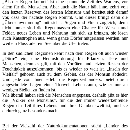
„Bis der Regen kommt“ ist eine spannende Zeit des Wartens, vor
allem für die Menschen. Aber auch die Natur hält inne, zehrt von
den letzten Reserven des letzten Monsuns und bereitet sich darauf
vor, dass der nächste Regen kommt. Und dieser bringt dann die
„Überschwemmung“ mit sich - Segen und Fluch zugleich, denn
nicht immer sind die Regenmassen eine Chance für Wiesen und
Felder, neues Leben und Nahrung mit sich zu bringen, sie lösen
auch Katastrophen aus, wenn ganze Dörfer mitgerissen werden, nur
weil ein Fluss oder ein See über die Ufer treten.
In den südlichen Regionen kehrt nach dem Regen oft auch wieder
„Dürre“ ein, eine Herausforderung für Pflanzen, Tiere und
Menschen, denn es gilt, mit den Vorräten und letzten Resten der
Feuchtigkeit auszukommen, bis es wieder so weit ist. „Inseln der
Vielfalt“ gehören auch zu dem Gebiet, das der Monsun abdeckt.
Und jede von ihnen erlebt die Regenzeit anders, bietet durch
abgeschottete Lagen einer Tierwelt Lebensraum, wie er nur an
wenigen Stellen zu finden ist.
Wie überall haben sich die Menschen angepasst, deshalb gibt es hier
die „Völker des Monsuns“, für die der immer wiederkehrende
Regen ein Teil ihres Lebens und ihrer Glaubenswelt ist, und sie
dadurch ganz besonders macht.
Bei der Vielzahl der Naturdokumentationen sticht „Länder des