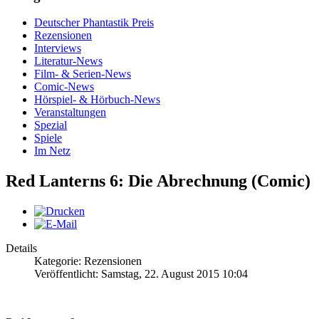
Deutscher Phantastik Preis
Rezensionen
Interviews
Literatur-News
Film- & Serien-News
Comic-News
Hörspiel- & Hörbuch-News
Veranstaltungen
Spezial
Spiele
Im Netz
Red Lanterns 6: Die Abrechnung (Comic)
Details
Kategorie: Rezensionen
Veröffentlicht: Samstag, 22. August 2015 10:04