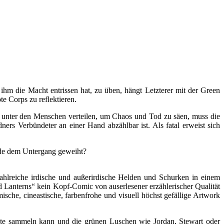
hm die Macht entrissen hat, zu üben, hängt Letzterer mit der Green
e Corps zu reflektieren.
e unter den Menschen verteilen, um Chaos und Tod zu säen, muss die
rs Verbündeter an einer Hand abzählbar ist. Als fatal erweist sich
rde dem Untergang geweiht?
hlreiche irdische und außerirdische Helden und Schurken in einem
 Lanterns“ kein Kopf-Comic von auserlesener erzählerischer Qualität
ische, cineastische, farbenfrohe und visuell höchst gefällige Artwork
kte sammeln kann und die grünen Luschen wie Jordan, Stewart oder