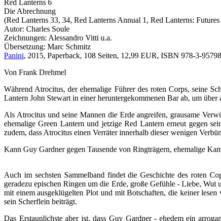
Red Lanterns 6
Die Abrechnung
(Red Lanterns 33, 34, Red Lanterns Annual 1, Red Lanterns: Futures
Autor: Charles Soule
Zeichnungen: Alessandro Vitti u.a.
Übersetzung: Marc Schmitz
Panini
, 2015, Paperback, 108 Seiten, 12,99 EUR, ISBN 978-3-9579
Von Frank Drehmel
Während Atrocitus, der ehemalige Führer des roten Corps, seine Sc
Lantern John Stewart in einer heruntergekommenen Bar ab, um über alt
Als Atrocitus und seine Mannen die Erde angreifen, grausame Verwü
ehemalige Green Lantern und jetzige Red Lantern erneut gegen sein
zudem, dass Atrocitus einen Verräter innerhalb dieser wenigen Verbün
Kann Guy Gardner gegen Tausende von Ringträgern, ehemalige Kampfg
Auch im sechsten Sammelband findet die Geschichte des roten Cop
geradezu epischen Ringen um die Erde, große Gefühle - Liebe, Wut u
mit einem ausgeklügelten Plot und mit Botschaften, die keiner lesen 
sein Scherflein beiträgt.
Das Erstaunlichste aber ist, dass Guy Gardner - ehedem ein arro