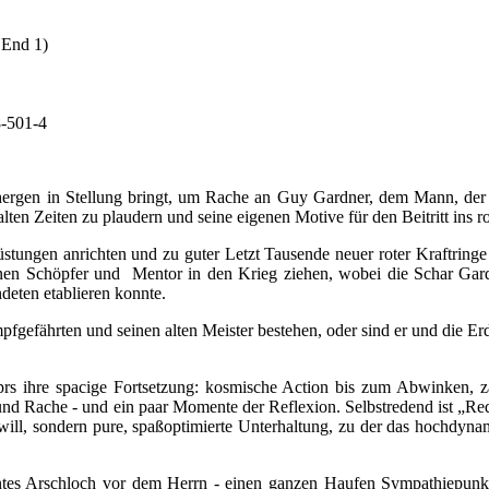
 End 1)
8-501-4
hergen in Stellung bringt, um Rache an Guy Gardner, dem Mann, der i
en Zeiten zu plaudern und seine eigenen Motive für den Beitritt ins rot
stungen anrichten und zu guter Letzt Tausende neuer roter Kraftring
en Schöpfer und Mentor in den Krieg ziehen, wobei die Schar Gardne
deten etablieren konnte.
efährten und seinen alten Meister bestehen, oder sind er und die E
rs ihre spacige Fortsetzung: kosmische Action bis zum Abwinken, za
nd Rache - und ein paar Momente der Reflexion. Selbstredend ist „Red
will, sondern pure, spaßoptimierte Unterhaltung, zu der das hochdynam
gantes Arschloch vor dem Herrn - einen ganzen Haufen Sympathiepun