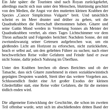
Ein Jahr später: die Touristen sind nach Royan zurückgekehrt,
allerdings macht sich nun unter den Menschen, blutrünstig geschürt
von den Medien, die Angst vor den mutierten kleinen Krabben der
Spezies „Cancer Simplicimus Vulgaris“ breit. Und tatsächlich
scheint es im Meer drunter und drüber zu gehen, seit die
Quadratkrabben die Herrschaft übernommen haben. Gitarre und
seine Gattin Mond werden in Vertretung Sonnes als Meister der
Quadratkrabben verehrt, als eines Tages Lichtschimmer vor dem
Thron auftaucht und Folgendes berichtet: Nachdem Sonne, der mit
zweiundzwanzig seiner Getreuen aufgebrochen war, um ein
gleißendes Licht am Horizont zu erforschen, nicht zurückkehrte,
brach er selbst auf, um den geliebten Führer zu suchen; nach einer
beschwerlichen Reise voller Gefahren und Feinde fand er zwar
nicht Sonne, dafür jedoch Nahrung im Überfluss.
Unter den Krabben brechen ob dieses Berichtes und ob der
Tatsache, dass sich Gitarre zunehmend in einen sozialdarwinistisch
geprägten Despoten wandelt, Streit über das weitere Vorgehen aus.
Schlussendlich findet eine Art großer Exodus der kleinen
Gliederfüßler statt, eine Reise voller Gefahren, die für die meisten
tödlich enden wird.
Die allgemeine Entwicklung der Geschichte, die schon im zweiten
Teil offenbar wurde, setzt sich im abschließenden dritten Band der