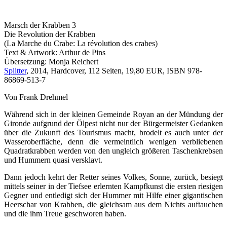
Marsch der Krabben 3
Die Revolution der Krabben
(La Marche du Crabe: La révolution des crabes)
Text & Artwork: Arthur de Pins
Übersetzung: Monja Reichert
Splitter
, 2014, Hardcover, 112 Seiten, 19,80 EUR, ISBN 978-
86869-513-7
Von Frank Drehmel
Während sich in der kleinen Gemeinde Royan an der Mündung der
Gironde aufgrund der Ölpest nicht nur der Bürgermeister Gedanken
über die Zukunft des Tourismus macht, brodelt es auch unter der
Wasseroberfläche, denn die vermeintlich wenigen verbliebenen
Quadratkrabben werden von den ungleich größeren Taschenkrebsen
und Hummern quasi versklavt.
Dann jedoch kehrt der Retter seines Volkes, Sonne, zurück, besiegt
mittels seiner in der Tiefsee erlernten Kampfkunst die ersten riesigen
Gegner und entledigt sich der Hummer mit Hilfe einer gigantischen
Heerschar von Krabben, die gleichsam aus dem Nichts auftauchen
und die ihm Treue geschworen haben.