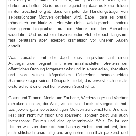
darben und hoffen. So ist es nur folgerichtig, dass es keine Helden
in der Geschichte gibt, dass ein jeder der Handlungsträger von
selbstsüchtigen Motiven getrieben wird. Dabei geht es brutal,
mörderisch und blutig zu. Hier wird nichts weichgekocht, sondern
eher genau hingeschaut auf die Marter, die den Menschen
widerfährt. Und es ist ein faszinierender Plot, der sich langsam,
fast behutsam aber jederzeit dramatisch vor unseren Augen
entrollt.
Was zunächst mit der Jagd eines Inquisitors auf einen
Auftragsmörder beginnt, mit einer misshandelten Streiterin der
öffentlichen Ordnung fortgesetzt wird und in einem edlen, aber alten
und von seinen körperlichen Gebrechen heimgesuchten
Stammeskrieger seinen Höhepunkt findet, das erweist sich nur als
erste Schicht einer viel komplexeren Geschichte.
Götter und Titanen, Magie und Zauberer, Wiedergänger und Verräter
schicken sich an, die Welt, wie sie uns Trecksel vorgestellt hat,
aus jeweils ganz selbstsüchtigen Motiven zu vernichten. Und das
liest sich nicht nur frisch und spannend, sondern zeigt uns auch
interessante Figuren und eine geheimnisvolle Welt. Da ist der
Roman weit von dem üblichen Fantasy-Einheitsbrei entfernt, liest
sich stilistisch unauffällig und angenehm, inhaltlich packend und