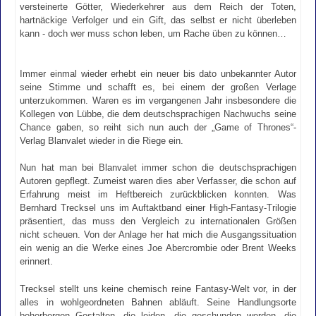
versteinerte Götter, Wiederkehrer aus dem Reich der Toten,
hartnäckige Verfolger und ein Gift, das selbst er nicht überleben
kann - doch wer muss schon leben, um Rache üben zu können…
Immer einmal wieder erhebt ein neuer bis dato unbekannter Autor
seine Stimme und schafft es, bei einem der großen Verlage
unterzukommen. Waren es im vergangenen Jahr insbesondere die
Kollegen von Lübbe, die dem deutschsprachigen Nachwuchs seine
Chance gaben, so reiht sich nun auch der „Game of Thrones“-
Verlag Blanvalet wieder in die Riege ein.
Nun hat man bei Blanvalet immer schon die deutschsprachigen
Autoren gepflegt. Zumeist waren dies aber Verfasser, die schon auf
Erfahrung meist im Heftbereich zurückblicken konnten. Was
Bernhard Trecksel uns im Auftaktband einer High-Fantasy-Trilogie
präsentiert, das muss den Vergleich zu internationalen Größen
nicht scheuen. Von der Anlage her hat mich die Ausgangssituation
ein wenig an die Werke eines Joe Abercrombie oder Brent Weeks
erinnert.
Trecksel stellt uns keine chemisch reine Fantasy-Welt vor, in der
alles in wohlgeordneten Bahnen abläuft. Seine Handlungsorte
beherbergen Gestalten, die leiden, die geschunden werden, die