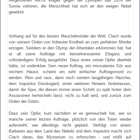
vergessenen sechs Magier gegen die Zyklopen das Licht der
Sonne verloren, die Menschheit hat sich an den ewigen Nebel
gewöhnt.
Vorhang auf für den besten Meuchelmörder der Welt. Clach wurde
von seinem Orden von frühester Kindheit an zum perfekten Mörder
erzogen. Seitdem er den Olymp der Attentäter erklommen hat, hat
er all seine Aufträge mit bemerkenswerter Eleganz und
vollständigem Erfolg ausgeführt. Dass eines seiner Opfer überlebt
hätte, ist undenkbar. Sein neuer Auftrag, ein missratenes Gör aus
reichem Hause, scheint ein sehr einfacher Auftragsmord zu
werden. Rein und raus, dann noch seinem langjährigen Häscher,
dem Inquisitor Greskegard, einen weiteren Hinweis hinterlassen,
damit die Spur, die diesen immer einen Schritt zu spät hinter dem
Assassinen herhecheln lässt, nicht zu kalt wird, und zurück zum
Orden der Göttin.
Dass sein Opfer, kurz nachdem er es gemeuchelt hat, wie so
manche seiner letzten Aufträge, plötzlich von den Toten wieder
aufersteht, war allerdings nicht geplant. Verfolgt von einem
Barbaren aus dem Land des Nebels und dem Inquisitor macht sich
Clach daran, das Mysterium zu erforschen - und stößt auf