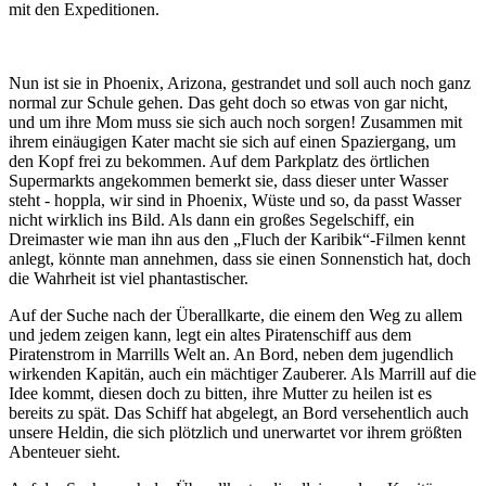
mit den Expeditionen.
Nun ist sie in Phoenix, Arizona, gestrandet und soll auch noch ganz
normal zur Schule gehen. Das geht doch so etwas von gar nicht,
und um ihre Mom muss sie sich auch noch sorgen! Zusammen mit
ihrem einäugigen Kater macht sie sich auf einen Spaziergang, um
den Kopf frei zu bekommen. Auf dem Parkplatz des örtlichen
Supermarkts angekommen bemerkt sie, dass dieser unter Wasser
steht - hoppla, wir sind in Phoenix, Wüste und so, da passt Wasser
nicht wirklich ins Bild. Als dann ein großes Segelschiff, ein
Dreimaster wie man ihn aus den „Fluch der Karibik“-Filmen kennt
anlegt, könnte man annehmen, dass sie einen Sonnenstich hat, doch
die Wahrheit ist viel phantastischer.
Auf der Suche nach der Überallkarte, die einem den Weg zu allem
und jedem zeigen kann, legt ein altes Piratenschiff aus dem
Piratenstrom in Marrills Welt an. An Bord, neben dem jugendlich
wirkenden Kapitän, auch ein mächtiger Zauberer. Als Marrill auf die
Idee kommt, diesen doch zu bitten, ihre Mutter zu heilen ist es
bereits zu spät. Das Schiff hat abgelegt, an Bord versehentlich auch
unsere Heldin, die sich plötzlich und unerwartet vor ihrem größten
Abenteuer sieht.