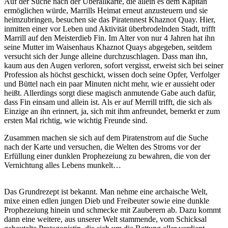
Auf der Suche nach der Überallkarte, die allein es dem Kapitän
ermöglichen würde, Marrills Heimat erneut anzusteuern und sie
heimzubringen, besuchen sie das Piratennest Khaznot Quay. Hier,
inmitten einer vor Leben und Aktivität überbrodelnden Stadt, trifft
Marrill auf den Meisterdieb Fin. Im Alter von nur 4 Jahren hat ihn
seine Mutter im Waisenhaus Khaznot Quays abgegeben, seitdem
versucht sich der Junge alleine durchzuschlagen. Dass man ihn,
kaum aus den Augen verloren, sofort vergisst, erweist sich bei seiner
Profession als höchst geschickt, wissen doch seine Opfer, Verfolger
und Büttel nach ein paar Minuten nicht mehr, wie er aussieht oder
heißt. Allerdings sorgt diese magisch anmutende Gabe auch dafür,
dass Fin einsam und allein ist. Als er auf Merrill trifft, die sich als
Einzige an ihn erinnert, ja, sich mit ihm anfreundet, bemerkt er zum
ersten Mal richtig, wie wichtig Freunde sind.
Zusammen machen sie sich auf dem Piratenstrom auf die Suche
nach der Karte und versuchen, die Welten des Stroms vor der
Erfüllung einer dunklen Prophezeiung zu bewahren, die von der
Vernichtung alles Lebens munkelt…
Das Grundrezept ist bekannt. Man nehme eine archaische Welt,
mixe einen edlen jungen Dieb und Freibeuter sowie eine dunkle
Prophezeiung hinein und schmecke mit Zauberern ab. Dazu kommt
dann eine weitere, aus unserer Welt stammende, vom Schicksal