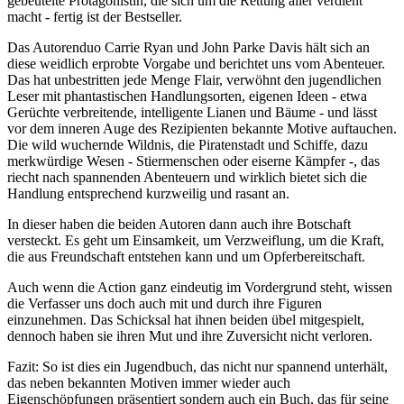
gebeutelte Protagonistin, die sich um die Rettung aller verdient
macht - fertig ist der Bestseller.
Das Autorenduo Carrie Ryan und John Parke Davis hält sich an
diese weidlich erprobte Vorgabe und berichtet uns vom Abenteuer.
Das hat unbestritten jede Menge Flair, verwöhnt den jugendlichen
Leser mit phantastischen Handlungsorten, eigenen Ideen - etwa
Gerüchte verbreitende, intelligente Lianen und Bäume - und lässt
vor dem inneren Auge des Rezipienten bekannte Motive auftauchen.
Die wild wuchernde Wildnis, die Piratenstadt und Schiffe, dazu
merkwürdige Wesen - Stiermenschen oder eiserne Kämpfer -, das
riecht nach spannenden Abenteuern und wirklich bietet sich die
Handlung entsprechend kurzweilig und rasant an.
In dieser haben die beiden Autoren dann auch ihre Botschaft
versteckt. Es geht um Einsamkeit, um Verzweiflung, um die Kraft,
die aus Freundschaft entstehen kann und um Opferbereitschaft.
Auch wenn die Action ganz eindeutig im Vordergrund steht, wissen
die Verfasser uns doch auch mit und durch ihre Figuren
einzunehmen. Das Schicksal hat ihnen beiden übel mitgespielt,
dennoch haben sie ihren Mut und ihre Zuversicht nicht verloren.
Fazit: So ist dies ein Jugendbuch, das nicht nur spannend unterhält,
das neben bekannten Motiven immer wieder auch
Eigenschöpfungen präsentiert sondern auch ein Buch, das für seine