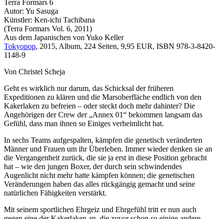
Terra Formars 6
Autor: Yu Sasuga
Künstler: Ken-ichi Tachibana
(Terra Formars Vol. 6, 2011)
Aus dem Japanischen von Yuko Keller
Tokyopop
, 2015, Album, 224 Seiten, 9,95 EUR, ISBN 978-3-8420-
1148-9
Von Christel Scheja
Geht es wirklich nur darum, das Schicksal der früheren
Expeditionen zu klären und die Marsoberfläche endlich von den
Kakerlaken zu befreien – oder steckt doch mehr dahinter? Die
Angehörigen der Crew der „Annex 01“ bekommen langsam das
Gefühl, dass man ihnen so Einiges verheimlicht hat.
In sechs Teams aufgespalten, kämpfen die genetisch veränderten
Männer und Frauen um ihr Überleben. Immer wieder denken sie an
die Vergangenheit zurück, die sie ja erst in diese Position gebracht
hat – wie den jungen Boxer, der durch sein schwindendes
Augenlicht nicht mehr hatte kämpfen können; die genetischen
Veränderungen haben das alles rückgängig gemacht und seine
natürlichen Fähigkeiten verstärkt.
Mit seinem sportlichen Ehrgeiz und Ehrgefühl tritt er nun auch
gegen eine der Kakerlaken an, die zuvor schon so einige andere