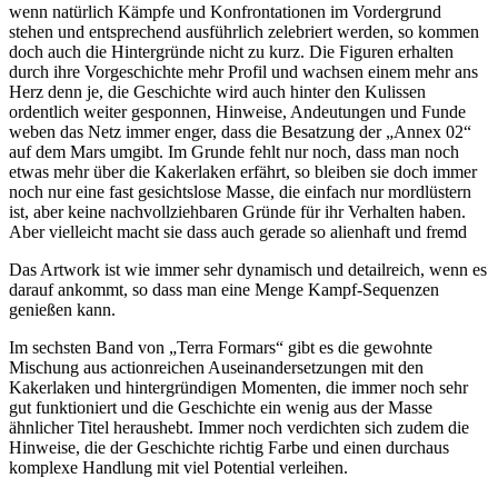
wenn natürlich Kämpfe und Konfrontationen im Vordergrund
stehen und entsprechend ausführlich zelebriert werden, so kommen
doch auch die Hintergründe nicht zu kurz. Die Figuren erhalten
durch ihre Vorgeschichte mehr Profil und wachsen einem mehr ans
Herz denn je, die Geschichte wird auch hinter den Kulissen
ordentlich weiter gesponnen, Hinweise, Andeutungen und Funde
weben das Netz immer enger, dass die Besatzung der „Annex 02“
auf dem Mars umgibt. Im Grunde fehlt nur noch, dass man noch
etwas mehr über die Kakerlaken erfährt, so bleiben sie doch immer
noch nur eine fast gesichtslose Masse, die einfach nur mordlüstern
ist, aber keine nachvollziehbaren Gründe für ihr Verhalten haben.
Aber vielleicht macht sie dass auch gerade so alienhaft und fremd
Das Artwork ist wie immer sehr dynamisch und detailreich, wenn es
darauf ankommt, so dass man eine Menge Kampf-Sequenzen
genießen kann.
Im sechsten Band von „Terra Formars“ gibt es die gewohnte
Mischung aus actionreichen Auseinandersetzungen mit den
Kakerlaken und hintergründigen Momenten, die immer noch sehr
gut funktioniert und die Geschichte ein wenig aus der Masse
ähnlicher Titel heraushebt. Immer noch verdichten sich zudem die
Hinweise, die der Geschichte richtig Farbe und einen durchaus
komplexe Handlung mit viel Potential verleihen.