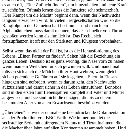
es auch oft, „Eine Zuflucht finden“, um innezuhalten und neue Kraft
zu schöpfen. Oftmals lernen dass die Jungtiere sehr schmerzhaft.
„Der Kampf um die Macht“ beginnt dann, wenn der Nachwuchs
langsam erwachsen wird. In vielen Tiergesellschaften wird so die
Rangfolge in der Gemeinschaft bestimmt – und manch ein
Alphamännchen muss damit rechnen, dass es schneller von Thron
gestoßen werden kann als ihm lieb ist. Das Recht, sich
fortzupflanzen ist oft nur den Stärksten und Klügsten vorbehalten.
Selbst wenn das nicht der Fall ist, ist es die Herausforderung des
Lebens, „Einen Partner zu finden“. Selten hält die Beziehung ein
ganzes Leben. Deshalb ist es ganz wichtig, die Nase vorn zu haben,
wenn man ein Weibchen für sich gewinnen will. Und manchmal
müssen sich auch die Mädchen ihrer Haut wehren, wenn gleich
sieben potentielle Gefährten auf sie losgehen. „Eltern in Einsatz“
hingegen sind gefordert, wenn es darum geht, den Nachwuchs
aufzuziehen und damit sicher in das Leben einzuführen. Bonobos
sind in den ersten fünf Lebensjahren komplett auf Vater und Mutter
angewiesen und sie sind nicht die einzigen, die bis zu einem
bestimmten Alter von allen Erwachsenen beschützt werden.
„Überleben“ ist wieder einmal eine beeindruckende Dokumentation
aus der Produktion von BBC Earth. Wie immer punktet die
sechsteilige Serie mit aufregenden Natur- und Tieraufnahmen, die
die Macher über Jahre auf allen Kontinenten gesammelt haben. Und