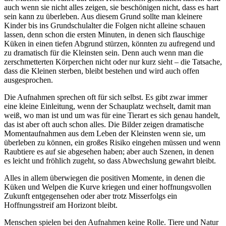
auch wenn sie nicht alles zeigen, sie beschönigen nicht, dass es hart
sein kann zu überleben. Aus diesem Grund sollte man kleinere
Kinder bis ins Grundschulalter die Folgen nicht alleine schauen
lassen, denn schon die ersten Minuten, in denen sich flauschige
Küken in einen tiefen Abgrund stürzen, könnten zu aufregend und
zu dramatisch für die Kleinsten sein. Denn auch wenn man die
zerschmetterten Körperchen nicht oder nur kurz sieht – die Tatsache,
dass die Kleinen sterben, bleibt bestehen und wird auch offen
ausgesprochen.
Die Aufnahmen sprechen oft für sich selbst. Es gibt zwar immer
eine kleine Einleitung, wenn der Schauplatz wechselt, damit man
weiß, wo man ist und um was für eine Tierart es sich genau handelt,
das ist aber oft auch schon alles. Die Bilder zeigen dramatische
Momentaufnahmen aus dem Leben der Kleinsten wenn sie, um
überleben zu können, ein großes Risiko eingehen müssen und wenn
Raubtiere es auf sie abgesehen haben; aber auch Szenen, in denen
es leicht und fröhlich zugeht, so dass Abwechslung gewahrt bleibt.
Alles in allem überwiegen die positiven Momente, in denen die
Küken und Welpen die Kurve kriegen und einer hoffnungsvollen
Zukunft entgegensehen oder aber trotz Misserfolgs ein
Hoffnungsstreif am Horizont bleibt.
Menschen spielen bei den Aufnahmen keine Rolle. Tiere und Natur