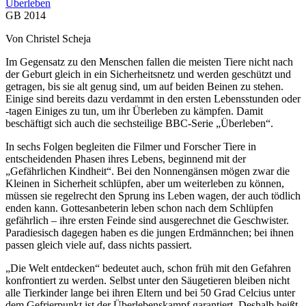
Überleben
GB 2014
Von Christel Scheja
Im Gegensatz zu den Menschen fallen die meisten Tiere nicht nach
der Geburt gleich in ein Sicherheitsnetz und werden geschützt und
getragen, bis sie alt genug sind, um auf beiden Beinen zu stehen.
Einige sind bereits dazu verdammt in den ersten Lebensstunden oder
-tagen Einiges zu tun, um ihr Überleben zu kämpfen. Damit
beschäftigt sich auch die sechsteilige BBC-Serie „Überleben“.
In sechs Folgen begleiten die Filmer und Forscher Tiere in
entscheidenden Phasen ihres Lebens, beginnend mit der
„Gefährlichen Kindheit“. Bei den Nonnengänsen mögen zwar die
Kleinen in Sicherheit schlüpfen, aber um weiterleben zu können,
müssen sie regelrecht den Sprung ins Leben wagen, der auch tödlich
enden kann. Gottesanbeterin leben schon nach dem Schlüpfen
gefährlich – ihre ersten Feinde sind ausgerechnet die Geschwister.
Paradiesisch dagegen haben es die jungen Erdmännchen; bei ihnen
passen gleich viele auf, dass nichts passiert.
„Die Welt entdecken“ bedeutet auch, schon früh mit den Gefahren
konfrontiert zu werden. Selbst unter den Säugetieren bleiben nicht
alle Tierkinder lange bei ihren Eltern und bei 50 Grad Celcius unter
dem Gefrierpunkt ist der Überlebenskampf garantiert. Deshalb heißt