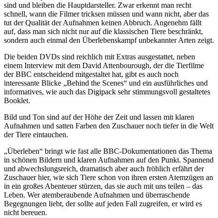
sind und bleiben die Hauptdarsteller. Zwar erkennt man recht
schnell, wann die Filmer tricksen müssen und wann nicht, aber das
tut der Qualität der Aufnahmen keinen Abbruch. Angenehm fällt
auf, dass man sich nicht nur auf die klassischen Tiere beschränkt,
sondern auch einmal den Überlebenskampf unbekannter Arten zeigt.
Die beiden DVDs sind reichlich mit Extras ausgestattet, neben
einem Interview mit dem David Attenbourough, der die Tierfilme
der BBC entscheidend mitgestaltet hat, gibt es auch noch
interessante Blicke „Behind the Scenes“ und ein ausführliches und
informatives, wie auch das Digipack sehr stimmungsvoll gestaltetes
Booklet.
Bild und Ton sind auf der Höhe der Zeit und lassen mit klaren
Aufnahmen und satten Farben den Zuschauer noch tiefer in die Welt
der Tiere eintauchen.
„Überleben“ bringt wie fast alle BBC-Dokumentationen das Thema
in schönen Bildern und klaren Aufnahmen auf den Punkt. Spannend
und abwechslungsreich, dramatisch aber auch fröhlich erfährt der
Zuschauer hier, wie sich Tiere schon von ihren ersten Atemzügen an
in ein großes Abenteuer stürzen, das sie auch mit uns teilen – das
Leben. Wer atemberaubende Aufnahmen und überraschende
Begegnungen liebt, der sollte auf jeden Fall zugreifen, er wird es
nicht bereuen.