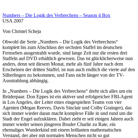
Numbers – Die Logik des Verbrechens – Season 4 Box
USA 2007
Von Christel Scheja
Obwohl die Serie „Numbers – Die Logik des Verbrechens“
komplett bis zum Abschluss der sechsten Staffel im deutschen
Fernsehen ausgestrahlt wurde, sind lange Zeit nur die ersten drei
Staffeln auf DVD erhältlich gewesen. Das ist glücklicherweise nun
anders, denn seit diesem Monat, mehr als fünf Jahre nach dem
Erscheinen der dritten Staffel, ist nun auch endlich die vierte auf den
Silberlingen zu bekommen, und Fans nicht länger von der TV-
Ausstrahlung abhängig.
In „Numbers – Die Logik des Verbrechens“ dreht sich alles um ein
Brüderpaar. Don Eppes ist ein aktiver und erfolgreicher FBI-Agent
in Los Angeles, der Leiter eines eingespielten Teams von vier
Agenten (Megan Reeves, Davis Sinclair und Colby Grainger), das
sich immer wieder daran macht komplexe Fälle in und rund um die
Stadt der Engel aufzuklären. Dabei zieht er seit einigen Jahren auch
immer wieder seinen jüngeren Bruder Charlie zu Rate, ein
ehemaliges Wunderkind mit einem brillanten mathematischen
Verstand, der aber mit normalen Menschen nicht so gut