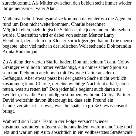
zurechtkommt. Als Mittler zwischen den beiden steht immer wieder
ihr gemeinsamer Vater Alan.
Mathematische Lösungsansätze kommen da weiter wo die Agenten
rund um Don nicht weiterkommen. Charlie berechnet
Möglichkeiten, zieht logische Schlüsse, die jeder andere übersehen
würde. Unterstützt wird er dabei von seinem Mentor Larry
Fleinhardt, der sich in ein Kloster zurückgezogen hat und die ebenso
begabte, aber viel mehr in der irdischen Welt stehende Doktorandin
Amita Ramanujan.
Zu Anfang der vierten Staffel hadert Don mit seinem Team. Colby
Grainger wird noch immer verdächtigt, ein chinesischer Spion zu
sein und flieht nun auch noch mit Dwayne Carter aus dem
Gefängnis. Aber etwas passt bei der ganzen Sache nicht wirklich
zusammen; kann Charlie, der eine wichtige Nachricht erhält, noch
retten, was zu retten ist? Don jedenfalls beginnt auch daran zu
zweifeln, dass die Anschuldigen stimmen, während Colbys Partner
David weiterhin davon überzeugt ist, dass sein Freund ein
Landesverräter ist – etwas, was ihn später in große Gewissensnot
bringt.
Während sich Dons Team in der Folge versucht wieder
zusammenzuraufen, müssen sie herausfinden, warum eine Tote noch
lebt und warum ein Auto absichtlich in ein vollbesetztes Straßencafé