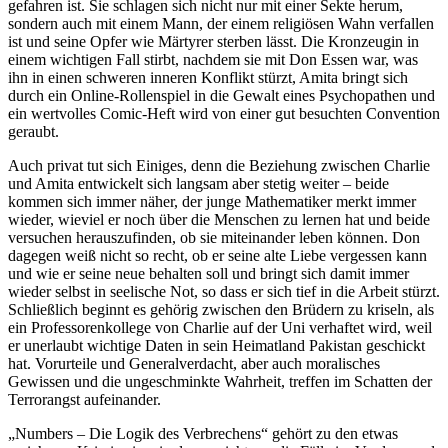
gefahren ist. Sie schlagen sich nicht nur mit einer Sekte herum,
sondern auch mit einem Mann, der einem religiösen Wahn verfallen
ist und seine Opfer wie Märtyrer sterben lässt. Die Kronzeugin in
einem wichtigen Fall stirbt, nachdem sie mit Don Essen war, was
ihn in einen schweren inneren Konflikt stürzt, Amita bringt sich
durch ein Online-Rollenspiel in die Gewalt eines Psychopathen und
ein wertvolles Comic-Heft wird von einer gut besuchten Convention
geraubt.
Auch privat tut sich Einiges, denn die Beziehung zwischen Charlie
und Amita entwickelt sich langsam aber stetig weiter – beide
kommen sich immer näher, der junge Mathematiker merkt immer
wieder, wieviel er noch über die Menschen zu lernen hat und beide
versuchen herauszufinden, ob sie miteinander leben können. Don
dagegen weiß nicht so recht, ob er seine alte Liebe vergessen kann
und wie er seine neue behalten soll und bringt sich damit immer
wieder selbst in seelische Not, so dass er sich tief in die Arbeit stürzt.
Schließlich beginnt es gehörig zwischen den Brüdern zu kriseln, als
ein Professorenkollege von Charlie auf der Uni verhaftet wird, weil
er unerlaubt wichtige Daten in sein Heimatland Pakistan geschickt
hat. Vorurteile und Generalverdacht, aber auch moralisches
Gewissen und die ungeschminkte Wahrheit, treffen im Schatten der
Terrorangst aufeinander.
„Numbers – Die Logik des Verbrechens“ gehört zu den etwas