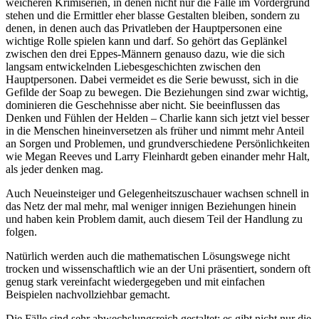
weicheren Krimiserien, in denen nicht nur die Fälle im Vordergrund
stehen und die Ermittler eher blasse Gestalten bleiben, sondern zu
denen, in denen auch das Privatleben der Hauptpersonen eine
wichtige Rolle spielen kann und darf. So gehört das Geplänkel
zwischen den drei Eppes-Männern genauso dazu, wie die sich
langsam entwickelnden Liebesgeschichten zwischen den
Hauptpersonen. Dabei vermeidet es die Serie bewusst, sich in die
Gefilde der Soap zu bewegen. Die Beziehungen sind zwar wichtig,
dominieren die Geschehnisse aber nicht. Sie beeinflussen das
Denken und Fühlen der Helden – Charlie kann sich jetzt viel besser
in die Menschen hineinversetzen als früher und nimmt mehr Anteil
an Sorgen und Problemen, und grundverschiedene Persönlichkeiten
wie Megan Reeves und Larry Fleinhardt geben einander mehr Halt,
als jeder denken mag.
Auch Neueinsteiger und Gelegenheitszuschauer wachsen schnell in
das Netz der mal mehr, mal weniger innigen Beziehungen hinein
und haben kein Problem damit, auch diesem Teil der Handlung zu
folgen.
Natürlich werden auch die mathematischen Lösungswege nicht
trocken und wissenschaftlich wie an der Uni präsentiert, sondern oft
genug stark vereinfacht wiedergegeben und mit einfachen
Beispielen nachvollziehbar gemacht.
Die Fälle sind sehr abwechslungsreich gestaltet; es gibt nicht nur die