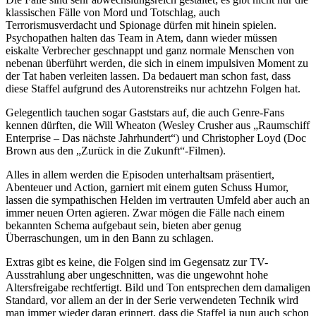
klassischen Fälle von Mord und Totschlag, auch
Terrorismusverdacht und Spionage dürfen mit hinein spielen.
Psychopathen halten das Team in Atem, dann wieder müssen
eiskalte Verbrecher geschnappt und ganz normale Menschen von
nebenan überführt werden, die sich in einem impulsiven Moment zu
der Tat haben verleiten lassen. Da bedauert man schon fast, dass
diese Staffel aufgrund des Autorenstreiks nur achtzehn Folgen hat.
Gelegentlich tauchen sogar Gaststars auf, die auch Genre-Fans
kennen dürften, die Will Wheaton (Wesley Crusher aus „Raumschiff
Enterprise – Das nächste Jahrhundert“) und Christopher Loyd (Doc
Brown aus den „Zurück in die Zukunft“-Filmen).
Alles in allem werden die Episoden unterhaltsam präsentiert,
Abenteuer und Action, garniert mit einem guten Schuss Humor,
lassen die sympathischen Helden im vertrauten Umfeld aber auch an
immer neuen Orten agieren. Zwar mögen die Fälle nach einem
bekannten Schema aufgebaut sein, bieten aber genug
Überraschungen, um in den Bann zu schlagen.
Extras gibt es keine, die Folgen sind im Gegensatz zur TV-
Ausstrahlung aber ungeschnitten, was die ungewohnt hohe
Altersfreigabe rechtfertigt. Bild und Ton entsprechen dem damaligen
Standard, vor allem an der in der Serie verwendeten Technik wird
man immer wieder daran erinnert, dass die Staffel ja nun auch schon