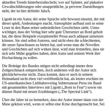
aktuellen Trends hinterherzuhecheln; wer auf Splatter, auf plakative
Gewaltschilderungen oder unappetitliche, ja perverse Darstellungen
steht, der ist hier definitiv falsch.
Ligotti ist ein Autor, der seine Sprache sehr bewusst einsetzt, der mit
dieser spielt, Andeutungen macht, Atmosphäre aufbaut und so seine
Leser in den Bann seiner unheimlichen Geschichten zieht. Umso
wichtiger, dass der Verlag hier sehr gute Übersetzer an Bord geholt
hat, die diese Beispiele exzeptioneller Prosa auch adäquat umsetzen
können. Sie sind selbst Autoren, und nicht eben die schlechtesten,
die unser Sprachraum zu bieten hat, und wenn man die Novellen
und Geschichten auf sich wirken lässt, wird man feststellen, dass sie
sich sehr Mühe gegeben haben, dem Autor und seinem Werk ihre
Hochachtung zu zollen.
Die Beiträge des Bandes mögen nicht unbedingt immer dem
Zeitgeschmack entsprechen, doch andienen will der Autor sich
glücklicherweise nicht. Dazu kommt, dass er auch in seinem
Heimatland nicht eben viel veröffentlicht hat, als letztes erschien im
US-amerikanischen Liebhaberverlag Subterranean Press ein Band
mit gesammelten Interviews mit Ligotti („Born to Fear“) sowie ein
dünner Band mit neuen Erzählungen („The Spectral Link“).
Über die Jahre ist zu bemerken, dass der Autor immer dann von der
Muse geküsst wird, wenn er selbst eine Krise durchgemacht hat. Sei