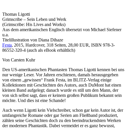
Thomas Ligotti
Grimscribe – Sein Leben und Werk
(Grimscribe: His Lives and Works)
Aus dem amerikanischen Englisch übersetzt von Michael Siefener
u.a.
Titelillustration von Diana Dihaze
Festa
, 2015, Hardcover, 318 Seiten, 28,00 EUR, ISBN 978-3-
86552-320-4 (auch als eBook erhältlich)
Von Carsten Kuhr
Den US-amerikanischen Phantasten Thomas Ligotti kennen bei uns
nur wenige Leser. Vor Jahren erschienen, damals herausgegeben
von einem „gewissen“ Frank Festa, im BLITZ-Verlag einige
Kollektionen mit Geschichten des Autors, auch DuMont hat einen
kleinen Band aufgelegt; danach wurde es still um den Mann, der
von sich selbst sagt, dass er keinem großen Publikum bekannt sein
möchte. Und dies ist eine Schande!
Auch wenn Ligotti kein Vielschreiber, schon gar kein Autor ist, der
umfangreiche Romane oder gar Serien am Fließband produziert,
zählen seine Geschichten doch zu den beeindruckendsten Werken
der modernen Phantastik. Dabei vermeidet er es ganz bewusst,