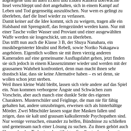
abgelegene und an allen Ecken und Enden Kamera überwachte
Insel verschleppt und dort angehalten, sich in einem Kampf auf
Leben und Tod gegenseitig auszulöschen. Nur wem es gelingt zu
überleben, darf die Insel wieder zu verlassen.
Damit keiner auf die Idee kommt, sich zu weigern, tragen alle ein
Halsband mit Sprengstoff, das ferngezündet werden kann. Nur mit
einer Tasche voller Wasser und Proviant und einer ausgewählten
Waffe werden sie losgeschickt, um zu überleben.
Das trifft nun auch die Klasse 3 B, der Shuya Nanahara, ein
musikbegeisterter Idealist und Rebell, sowie Noriko Nakagawa
angehören. Eigentlich wollten sie mit ihren vierzig anderen
Kameraden auf eine gemeinsame Ausflugsfahrt gehen, jetzt finden
sie sich jedoch in einem Klassenzimmer wieder und werden mit der
grausamen Wahrheit konfrontiert, denn man macht ihnen sehr
drastisch klar, dass sie keine Alternative haben – es sei denn, sie
wollen schon jetzt sterben.
Weil ihnen kleine Wahl bleibt, lassen sich viele andere auf das Spiel
ein. Nun kommen verborgene Ängste und Schwächen zum
Vorschein, aber auch manch eine dunkle Seite des eigenen
Charakters. Musterschüler und Feiglinge, die man nie für fähig
gehalten hat, andere umzubringen, erweisen sich als hinterhältige
Mörder. Zwei Mitschüler lassen sogar ihre Masken fallen und
zeigen, dass sie kalt und grausam kalkulierende Psychopathen sind.
Nur wenige versuchen, einander zu helfen, Bündnisse zu schließen
und gemeinsam nach einer Lösung zu suchen. Zu ihnen gehört auch