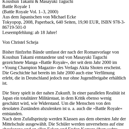
Koushun Takami & Masayuki Taguchi
Battle Royale 1
(Battle Royale Vol. 1–3, 2000)
Aus dem Japanischen von Michael Ecke
Tokyopop, 2008, Paperback, 640 Seiten, 19,90 EUR, ISBN 978-3-
86719-501-0
Leseempfehlung: ab 18 Jahre!
Von Christel Scheja
Bisher fünfzehn Bände umfasst der nach der Romanvorlage von
Koushun Takami entstandene und von Masayuki Taguchi
gezeichnete Manga »Battle Royale«, der seit dem Jahr 2000 im
»Young Champion Magazin« des Verlags Akita Shoten erscheint.
Die Geschichte hat bereits im Jahr 2000 auch eine Verfilmung
erlebt, die in Deutschland jedoch nur ohne Jugendfreigabe erhältlich
ist.
Die Story spielt in der nahen Zukunft. In einer parallelen Realität ist
Japan ein totalitärer Militärstaat, in dem Kritik ebenso wenig
geschätzt wird, wie Widerstand. Um die Menschen von den
desolaten Zuständen abzulenken ist u. a. auch die »Battle Royale«
entstanden.
Nach dem Zufallsprinzip werden Klassen aus dem obersten Jahr der
Mittelschule ausgewählt. Die Schüler werden unversehens auf eine