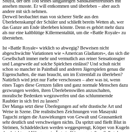
Shuya, der den Tod seines langjährigen Sandkastenfreundes mit
ansehen musste. Er will entkommen und überleben – aber auch
andere mit sich nehmen.
Derweil beobachtet man von sicherer Stelle aus den
Überlebenskampf der Schüler und schließt bereits Wetten ab, wer
das Ganze am Ende überleben könnte. Denn es gehört mehr dazu
als nur eine kaltblütige Killermentalität, um die »Battle Royale« zu
überstehen.
Ist »Battle Royale« wirklich so abwegig? Beweisen nicht
abgeschwächte Variationen wie »American Gladiators«, das sich die
Gesellschaft immer mehr und vermutlich aus reiner Sensationsgier
und Langeweile auf solche Spielchen einlässt? Und schult nicht
schon so mancher in Paintball und anderen Jägerspielen genau die
Eigenschaften, die man braucht, um im Extremfall zu überleben?
Natürlich wird jetzt nur Farbe verschossen – aber was ist, wenn
eines Tages diese Grenzen fallen und ganz normale Menschen dazu
gezwungen werden, ihren Überlebenswillen anzuschalten,
moralische Bedenken wegzuwerfen und das schlummernde
Raubtier in sich frei zu lassen?
Der Manga setzt diese Überlegungen auf sehr drastische Art und
Weise in Szene. Die realistischen Zeichnungen von Masayuki
Taguchi zeigen die Auswirkungen von Gewalt und Grausamkeit
sehr deutlich und verschweigen nichts. Da spritzt und fließt Blut in
Strömen, Schädeldecken werden weggesprengt, Körper von Kugeln