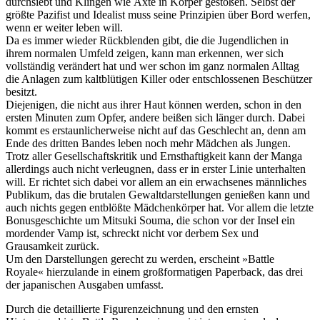
durchsiebt und Klingen wie Äxte in Körper gestoßen. Selbst der
größte Pazifist und Idealist muss seine Prinzipien über Bord werfen,
wenn er weiter leben will.
Da es immer wieder Rückblenden gibt, die die Jugendlichen in
ihrem normalen Umfeld zeigen, kann man erkennen, wer sich
vollständig verändert hat und wer schon im ganz normalen Alltag
die Anlagen zum kaltblütigen Killer oder entschlossenen Beschützer
besitzt.
Diejenigen, die nicht aus ihrer Haut können werden, schon in den
ersten Minuten zum Opfer, andere beißen sich länger durch. Dabei
kommt es erstaunlicherweise nicht auf das Geschlecht an, denn am
Ende des dritten Bandes leben noch mehr Mädchen als Jungen.
Trotz aller Gesellschaftskritik und Ernsthaftigkeit kann der Manga
allerdings auch nicht verleugnen, dass er in erster Linie unterhalten
will. Er richtet sich dabei vor allem an ein erwachsenes männliches
Publikum, das die brutalen Gewaltdarstellungen genießen kann und
auch nichts gegen entblößte Mädchenkörper hat. Vor allem die letzte
Bonusgeschichte um Mitsuki Souma, die schon vor der Insel ein
mordender Vamp ist, schreckt nicht vor derbem Sex und
Grausamkeit zurück.
Um den Darstellungen gerecht zu werden, erscheint »Battle
Royale« hierzulande in einem großformatigen Paperback, das drei
der japanischen Ausgaben umfasst.
Durch die detaillierte Figurenzeichnung und den ernsten