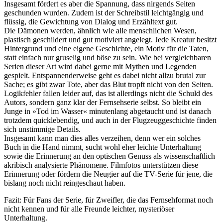
Insgesamt fördert es aber die Spannung, dass nirgends Seiten
geschunden wurden. Zudem ist der Schreibstil leichtgängig und
flüssig, die Gewichtung von Dialog und Erzähltext gut.
Die Dämonen werden, ähnlich wie alle menschlichen Wesen,
plastisch geschildert und gut motiviert angelegt. Jede Kreatur besitzt
Hintergrund und eine eigene Geschichte, ein Motiv für die Taten,
statt einfach nur gruselig und böse zu sein. Wie bei vergleichbaren
Serien dieser Art wird dabei gerne mit Mythen und Legenden
gespielt. Entspannenderweise geht es dabei nicht allzu brutal zur
Sache; es gibt zwar Tote, aber das Blut tropft nicht von den Seiten.
Logikfehler fallen leider auf, das ist allerdings nicht die Schuld des
Autors, sondern ganz klar der Fernsehserie selbst. So bleibt ein
Junge in »Tod im Wasser« minutenlang abgetaucht und ist danach
trotzdem quicklebendig, und auch in der Flugzeuggeschichte finden
sich unstimmige Details.
Insgesamt kann man dies alles verzeihen, denn wer ein solches
Buch in die Hand nimmt, sucht wohl eher leichte Unterhaltung
sowie die Erinnerung an den optischen Genuss als wissenschaftlich
akribisch analysierte Phänomene. Filmfotos unterstützen diese
Erinnerung oder fördern die Neugier auf die TV-Serie für jene, die
bislang noch nicht reingeschaut haben.
Fazit: Für Fans der Serie, für Zweifler, die das Fernsehformat noch
nicht kennen und für alle Freunde leichter, mysteriöser
Unterhaltung.