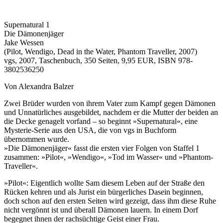
Supernatural 1
Die Dämonenjäger
Jake Wessen
(Pilot, Wendigo, Dead in the Water, Phantom Traveller, 2007)
vgs, 2007, Taschenbuch, 350 Seiten, 9,95 EUR, ISBN 978-
3802536250
Von Alexandra Balzer
Zwei Brüder wurden von ihrem Vater zum Kampf gegen Dämonen
und Unnatürliches ausgebildet, nachdem er die Mutter der beiden an
die Decke genagelt vorfand – so beginnt »Supernatural«, eine
Mysterie-Serie aus den USA, die von vgs in Buchform
übernommen wurde.
»Die Dämonenjäger« fasst die ersten vier Folgen von Staffel 1
zusammen: »Pilot«, »Wendigo«, »Tod im Wasser« und »Phantom-
Traveller«.
»Pilot«: Eigentlich wollte Sam diesem Leben auf der Straße den
Rücken kehren und als Jurist ein bürgerliches Dasein beginnen,
doch schon auf den ersten Seiten wird gezeigt, dass ihm diese Ruhe
nicht vergönnt ist und überall Dämonen lauern. In einem Dorf
begegnet ihnen der rachsüchtige Geist einer Frau.