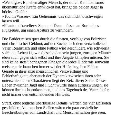
»Wendigo«: Ein ehemaliger Mensch, der durch Kannibalismus
übernatürliche Kräfte entwickelt hat, bringt die beiden Jäger in
höchste Gefahr.
»Tod im Wasser«: Ein Geheimnis, das sich nicht totschweigen
lassen will …
»Phantom-Traveller«: Sam und Dean müssen an Bord eines
Flugzeugs, um einen Absturz zu verhindern.
Die Brüder reisen quer durch die Staaten, verfolgt von Polizisten
und chronischer Geldnot, auf der Suche nach dem verschollenen
Vater. Realistisch und ohne Pathos wird geschildert, wie schwierig
solch ein Leben ist, wie diese beiden sehr jungen, zornigen Männer
eben auch gegen sich selbst und ihre Ängste kämpfen müssen. Sie
sind keine stets überlegenen Krieger, die jedes Hindernis souverän
meistern; sie brauchen immer wieder Hilfe, begehen Fehler.
Gerade in ihrer allzu menschlichen Verzweiflung und
Fehlerhaftigkeit, aber auch der Dynamik zwischen ihren sehr
unterschiedlichen Charakteren liegt der Reiz dieser Serie. Dieses
Leben zwischen Jagd und Flucht wurde ihnen aufgezwungen, sie
können ihm nicht entkommen, und das Tagebuch des Vaters liefert
nicht immer den entscheidenden Hinweis.
Straff, ohne jegliche überflüssige Details, werden die vier Episoden
geschildert. An manchen Stellen wären ein paar zusätzliche
Beschreibungen von Landschaft und Menschen schön gewesen.