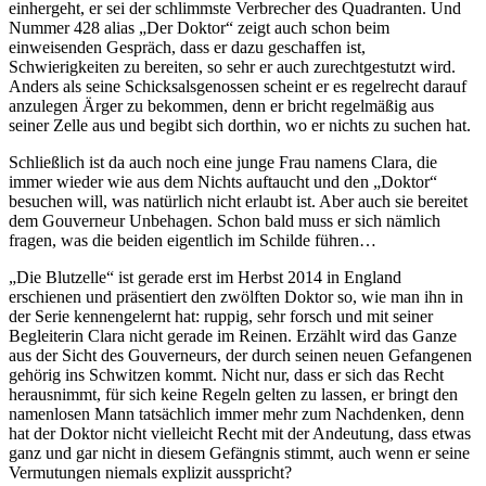
einhergeht, er sei der schlimmste Verbrecher des Quadranten. Und
Nummer 428 alias „Der Doktor“ zeigt auch schon beim
einweisenden Gespräch, dass er dazu geschaffen ist,
Schwierigkeiten zu bereiten, so sehr er auch zurechtgestutzt wird.
Anders als seine Schicksalsgenossen scheint er es regelrecht darauf
anzulegen Ärger zu bekommen, denn er bricht regelmäßig aus
seiner Zelle aus und begibt sich dorthin, wo er nichts zu suchen hat.
Schließlich ist da auch noch eine junge Frau namens Clara, die
immer wieder wie aus dem Nichts auftaucht und den „Doktor“
besuchen will, was natürlich nicht erlaubt ist. Aber auch sie bereitet
dem Gouverneur Unbehagen. Schon bald muss er sich nämlich
fragen, was die beiden eigentlich im Schilde führen…
„Die Blutzelle“ ist gerade erst im Herbst 2014 in England
erschienen und präsentiert den zwölften Doktor so, wie man ihn in
der Serie kennengelernt hat: ruppig, sehr forsch und mit seiner
Begleiterin Clara nicht gerade im Reinen. Erzählt wird das Ganze
aus der Sicht des Gouverneurs, der durch seinen neuen Gefangenen
gehörig ins Schwitzen kommt. Nicht nur, dass er sich das Recht
herausnimmt, für sich keine Regeln gelten zu lassen, er bringt den
namenlosen Mann tatsächlich immer mehr zum Nachdenken, denn
hat der Doktor nicht vielleicht Recht mit der Andeutung, dass etwas
ganz und gar nicht in diesem Gefängnis stimmt, auch wenn er seine
Vermutungen niemals explizit ausspricht?