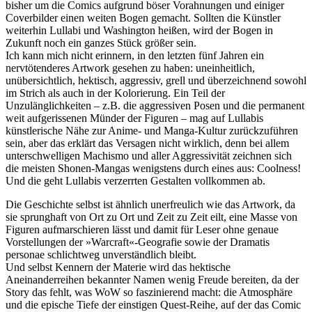
bisher um die Comics aufgrund böser Vorahnungen und einiger
Coverbilder einen weiten Bogen gemacht. Sollten die Künstler
weiterhin Lullabi und Washington heißen, wird der Bogen in
Zukunft noch ein ganzes Stück größer sein.
Ich kann mich nicht erinnern, in den letzten fünf Jahren ein
nervtötenderes Artwork gesehen zu haben: uneinheitlich,
unübersichtlich, hektisch, aggressiv, grell und überzeichnend sowohl
im Strich als auch in der Kolorierung. Ein Teil der
Unzulänglichkeiten – z.B. die aggressiven Posen und die permanent
weit aufgerissenen Münder der Figuren – mag auf Lullabis
künstlerische Nähe zur Anime- und Manga-Kultur zurückzuführen
sein, aber das erklärt das Versagen nicht wirklich, denn bei allem
unterschwelligen Machismo und aller Aggressivität zeichnen sich
die meisten Shonen-Mangas wenigstens durch eines aus: Coolness!
Und die geht Lullabis verzerrten Gestalten vollkommen ab.
Die Geschichte selbst ist ähnlich unerfreulich wie das Artwork, da
sie sprunghaft von Ort zu Ort und Zeit zu Zeit eilt, eine Masse von
Figuren aufmarschieren lässt und damit für Leser ohne genaue
Vorstellungen der »Warcraft«-Geografie sowie der Dramatis
personae schlichtweg unverständlich bleibt.
Und selbst Kennern der Materie wird das hektische
Aneinanderreihen bekannter Namen wenig Freude bereiten, da der
Story das fehlt, was WoW so faszinierend macht: die Atmosphäre
und die epische Tiefe der einstigen Quest-Reihe, auf der das Comic