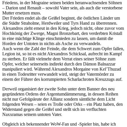
Friedens, in der Mograine seinen beiden heranwachsenden Söhnen
– Darion und Renault – sowohl Vater sein, als auch die verstorbene
Mutter ersetzen muss.
Der Frieden endet als die Geißel beginnt, die östlichen Länder um
die Städte Straholme, Herdweiler und Tyrs Hand zu überrennen.
Alexandros zieht erneut in den Krieg, jedoch nicht, ohne zuvor vom
Hochkönig der Zwerge, Magni Bronzebart, den verderbten Kristall
in eine mächtige Klinge einschmieden zu lassen, um damit die
Horden der Untoten in nichts als Asche zu verwandeln.
Auch wenn die Zahl der Feinde, die dem Schwert zum Opfer fallen,
Legion ist, so ist es nicht Alexandros Schicksal, aufrecht im Kampf
zu sterben. Er fällt vielmehr dem Verrat eines seiner Söhne zum
Opfer, welcher seinerseits indirekt durch den Dämon Balnazzar
manipuliert wird. Während Alexandros Morgaine von Kel’Thuzad
in einen Todesritter verwandelt wird, steigt der Vatermörder zu
einem der Führer des korrumpierten Scharlachroten Kreuzzugs auf.
Derweil organisiert der zweite Sohn unter dem Banner des neu
gegründeten Ordens der Argentumdämmerung, in dessen Reihen
nicht nur Gefolgsleute der Allianz sondern sämtliche dem Licht
folgenden Wesen – seien es Trolle oder Orks – ein Platz haben, den
Widerstand gegen die Geißel und stellt sich im verfluchten
Naxxramas seinem untoten Vater.
Obgleich ich bekennender WoW-Fan und -Spieler bin, habe ich