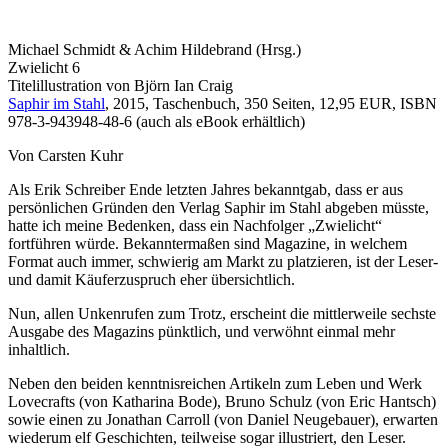
Michael Schmidt & Achim Hildebrand (Hrsg.)
Zwielicht 6
Titelillustration von Björn Ian Craig
Saphir im Stahl
, 2015, Taschenbuch, 350 Seiten, 12,95 EUR, ISBN
978-3-943948-48-6 (auch als eBook erhältlich)
Von Carsten Kuhr
Als Erik Schreiber Ende letzten Jahres bekanntgab, dass er aus
persönlichen Gründen den Verlag Saphir im Stahl abgeben müsste,
hatte ich meine Bedenken, dass ein Nachfolger „Zwielicht“
fortführen würde. Bekanntermaßen sind Magazine, in welchem
Format auch immer, schwierig am Markt zu platzieren, ist der Leser-
und damit Käuferzuspruch eher übersichtlich.
Nun, allen Unkenrufen zum Trotz, erscheint die mittlerweile sechste
Ausgabe des Magazins pünktlich, und verwöhnt einmal mehr
inhaltlich.
Neben den beiden kenntnisreichen Artikeln zum Leben und Werk
Lovecrafts (von Katharina Bode), Bruno Schulz (von Eric Hantsch)
sowie einen zu Jonathan Carroll (von Daniel Neugebauer), erwarten
wiederum elf Geschichten, teilweise sogar illustriert, den Leser.