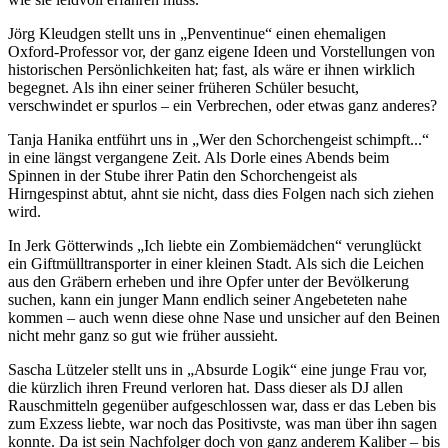
Jörg Kleudgen stellt uns in „Penventinue“ einen ehemaligen
Oxford-Professor vor, der ganz eigene Ideen und Vorstellungen von
historischen Persönlichkeiten hat; fast, als wäre er ihnen wirklich
begegnet. Als ihn einer seiner früheren Schüler besucht,
verschwindet er spurlos – ein Verbrechen, oder etwas ganz anderes?
Tanja Hanika entführt uns in „Wer den Schorchengeist schimpft...“
in eine längst vergangene Zeit. Als Dorle eines Abends beim
Spinnen in der Stube ihrer Patin den Schorchengeist als
Hirngespinst abtut, ahnt sie nicht, dass dies Folgen nach sich ziehen
wird.
In Jerk Götterwinds „Ich liebte ein Zombiemädchen“ verunglückt
ein Giftmülltransporter in einer kleinen Stadt. Als sich die Leichen
aus den Gräbern erheben und ihre Opfer unter der Bevölkerung
suchen, kann ein junger Mann endlich seiner Angebeteten nahe
kommen – auch wenn diese ohne Nase und unsicher auf den Beinen
nicht mehr ganz so gut wie früher aussieht.
Sascha Lützeler stellt uns in „Absurde Logik“ eine junge Frau vor,
die kürzlich ihren Freund verloren hat. Dass dieser als DJ allen
Rauschmitteln gegenüber aufgeschlossen war, dass er das Leben bis
zum Exzess liebte, war noch das Positivste, was man über ihn sagen
konnte. Da ist sein Nachfolger doch von ganz anderem Kaliber – bis