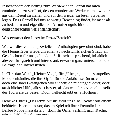
Insbesondere der Beitrag zum Wahl-Wiener Carroll hat mich
zumindest dazu verführt, dessen wunderbare Werke einmal wieder
aus dem Regal zu ziehen und auf den wieder-zu-lesen Stapel zu
legen. Dass Carroll bei uns so wenig Beachtung findet, ist mehr als
zu bedauern und eigentlich ein Armutszeugnis für die
deutschsprachige Verlagslandschaft.
Was erwartet den Leser im Prosa-Bereich?
Wie wir dies von den „Zwielicht“-Anthologien gewohnt sind, haben
die Herausgeber wiederum einen abwechslungsreichen Strauß an
Geschichten für uns gebunden. Stilistisch ansprechend, inhaltlich
abwechslungsreich und interessant, erwarten ganz unterschiedliche
Beiträge den Interessierten.
In Christian Weis’ „Kleiner Vogel, flieg!“ begegnen uns skrupellose
Mädchenhändler, die ihre Opfer für die Auktion schön machen –
doch eine ihrer Gefangenen will fliehen; ob mit eingebildeter, oder
tatsächlicher Hilfe, alles ist besser, als das was ihr bevorsteht – selbst
der Tod wäre da besser. Doch vielleicht gibt es ja Hoffnung.
Henrike Curdts „Das letzte Müsli“ stellt uns eine Tochter aus einem
behüteten Elternhaus vor, das im Spiel mit ihrer Freundin ihre
Barbie-Puppe massakriert – doch ihr Opfer verlangt nach Rache,
wie sie leidvoll erfahren muss.