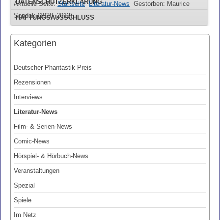
DATENSCHUTZERKLÄRUNG
Aktuelle Seite:
Startseite
Literatur-News
Gestorben: Maurice
Sendak (1928–2012)
HAFTUNGSAUSSCHLUSS
Kategorien
Deutscher Phantastik Preis
Rezensionen
Interviews
Literatur-News
Film- & Serien-News
Comic-News
Hörspiel- & Hörbuch-News
Veranstaltungen
Spezial
Spiele
Im Netz