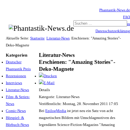
Phantastik-News.de
FAQ
Impressum
Datenschutzerklärung
Haftungsausschluss
Aktuelle Seite:
Startseite
Literatur-News
Erschienen: "Amazing Stories"-
Deko-Magnete
Literatur-News
Kategorien
Erschienen: "Amazing Stories"-
Deutscher
Deko-Magnete
Phantastik Preis
Rezensionen
Interviews
Literatur-News
Details
Film- & Serien-
Kategorie: Literatur-News
News
Veröffentlicht: Montag, 28. November 2011 17:05
Comic-News
Bei
EpilogMedia
ist jetzt neu ein Satz von acht
Hörspiel- &
magnetischen Bildern mit Umschlagmotiven des
Hörbuch-News
legendären Science-Fiction-Magazins "Amazing