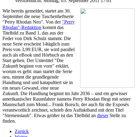
Veröffentlicht: Montag, 05. September 2011 17:01
Wie bereits gemeldet, startet am 30.
September die neue Taschenheftserie
"Perry Rhodan Neo". Von der
"Perry
Rhodan"-Redaktion
kommt das
Titelbild zu Band 1, das aus der
Feder von Dirk Schulz stammt. Die
neue Serie erscheint 14täglich zum
Preis von 3,99 EUR, sie wird parallel
auch als eBook und Hörbuch an den
Start gehen. Der Untertitel "Die
Zukunft beginnt von vorn" erklärt,
worum es geht: man startet die Serie
neu, nimmt die grundlegende
Handlung und und katapultiert sie in
ein neues Gewand, eine neue
Zukunft. Die Handlung beginnt im Jahr 2036 – und ein gewisser
amerikanischer Raumfahrer namens Perry Rhodan fliegt mit seiner
Mannschaft zum Mond... Frank Borsch, der auch für die Exposés
verantwortlich zeichnet, schrieb den Auftaktband mit dem Titel
"Sternenstaub". Etwas größer ist das Titelbild an
dieser
Stelle zu
finden.
Zurück
Weiter