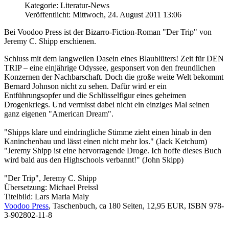
Kategorie: Literatur-News
Veröffentlicht: Mittwoch, 24. August 2011 13:06
Bei Voodoo Press ist der Bizarro-Fiction-Roman "Der Trip" von
Jeremy C. Shipp erschienen.
Schluss mit dem langweilen Dasein eines Blaublüters! Zeit für DEN
TRIP – eine einjährige Odyssee, gesponsert von den freundlichen
Konzernen der Nachbarschaft. Doch die große weite Welt bekommt
Bernard Johnson nicht zu sehen. Dafür wird er ein
Entführungsopfer und die Schlüsselfigur eines geheimen
Drogenkriegs. Und vermisst dabei nicht ein einziges Mal seinen
ganz eigenen "American Dream".
"Shipps klare und eindringliche Stimme zieht einen hinab in den
Kaninchenbau und lässt einen nicht mehr los." (Jack Ketchum)
"Jeremy Shipp ist eine hervorragende Droge. Ich hoffe dieses Buch
wird bald aus den Highschools verbannt!" (John Skipp)
"Der Trip", Jeremy C. Shipp
Übersetzung: Michael Preissl
Titelbild: Lars Maria Maly
Voodoo Press
, Taschenbuch, ca 180 Seiten, 12,95 EUR, ISBN 978-
3-902802-11-8