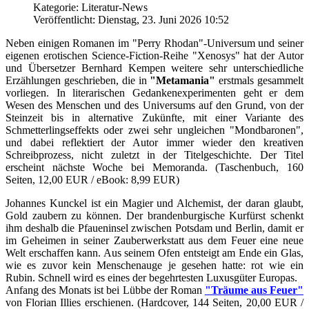
Kategorie: Literatur-News
Veröffentlicht: Dienstag, 23. Juni 2026 10:52
Neben einigen Romanen im "Perry Rhodan"-Universum und seiner
eigenen erotischen Science-Fiction-Reihe "Xenosys" hat der Autor
und Übersetzer Bernhard Kempen weitere sehr unterschiedliche
Erzählungen geschrieben, die in
"Metamania"
erstmals gesammelt
vorliegen. In literarischen Gedankenexperimenten geht er dem
Wesen des Menschen und des Universums auf den Grund, von der
Steinzeit bis in alternative Zukünfte, mit einer Variante des
Schmetterlingseffekts oder zwei sehr ungleichen "Mondbaronen",
und dabei reflektiert der Autor immer wieder den kreativen
Schreibprozess, nicht zuletzt in der Titelgeschichte. Der Titel
erscheint nächste Woche bei Memoranda. (Taschenbuch, 160
Seiten, 12,00 EUR / eBook: 8,99 EUR)
Johannes Kunckel ist ein Magier und Alchemist, der daran glaubt,
Gold zaubern zu können. Der brandenburgische Kurfürst schenkt
ihm deshalb die Pfaueninsel zwischen Potsdam und Berlin, damit er
im Geheimen in seiner Zauberwerkstatt aus dem Feuer eine neue
Welt erschaffen kann. Aus seinem Ofen entsteigt am Ende ein Glas,
wie es zuvor kein Menschenauge je gesehen hatte: rot wie ein
Rubin. Schnell wird es eines der begehrtesten Luxusgüter Europas.
Anfang des Monats ist bei Lübbe der Roman
"Träume aus Feuer"
von Florian Illies erschienen. (Hardcover, 144 Seiten, 20,00 EUR /