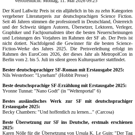
Veröffentlicht: Montag, 11. Mai 2026 09:25
Der Kurd Laßwitz Preis ist ein alljährlich in bis zu zehn Kategorien
vergebener Literaturpreis zur deutschsprachigen Science Fiction.
Seit 46 Jahren stimmen die professionell in Deutschland, Österreich
und der Schweiz tätigen Autoren, Übersetzer, Lektoren, Verleger,
Graphiker und Fachjournalisten über die besten Neuerscheinungen
und Leistungen des Vorjahres im Rahmen der SF ab. Der Preis ist
nicht dotiert. Nachfolgend die Gewinner für die besten Science-
Fiction-Werke des Jahres 2025. Die Preisverleihung erfolgt im
Rahmen des EuroCons 2026, der dieses Jahr als MetropolCon in
Berlin vom 2. bis 5. Juli im silent green Kulturquartier stattfindet.
Bester deutschsprachiger SF-Roman mit Erstausgabe 2025:
Nils Westerboer: "Lyneham" (Hobbit Presse)
Beste deutschsprachige SF-Erzählung mit Erstausgabe 2025:
Yvonne Tunnat: "Nano Godt" (in "Weltenportal" 6)
Bestes ausländisches Werk zur SF mit deutschsprachiger
Erstausgabe 2025:
Becky Chambers: "Und hoffentlich zu lernen..." (Carcosa)
Beste Übersetzung zur SF ins Deutsche, erstmals erschienen
2025:
Karen Nölle für die Übersetzung von Ursula K. Le Guin: "Der Tag