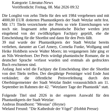
Kategorie: Literatur-News
Veröffentlicht: Freitag, 08. Mai 2026 09:32
Die Longlist von zehn Titeln für den seit 1984 vergebenen und mit
4000,00 EUR dotierten Phantastikpreis der Stadt Wetzlar steht fest.
Mit 171 Titeln verzeichnete der Preis so viele Einreichungen wie
noch nie. Insgesamt zehn phantastische Bücher werden jetzt
eingehend von der zwölfköpfigen Fachjury geprüft, ehe die
Entscheidung für die Shortlist und dann für den Preis fällt.
39 mal wurde der Phantastikpreis der Stadt Wetzlar bereits
verliehen, darunter an Carl Amery, Cornelia Funke, Wolfgang und
Heike Hohlbein sowie Walter Moers; im vergangenen Jahr ging er
an Nils Westerboer. Der Preis würdigt phantastische Romane, die in
deutscher Sprache verfasst wurden und erstmals als gedrucktes
Buch erschienen sind.
Anfang Juni wird die Fachjury die Entscheidung über die Shortlist
von drei Titeln treffen. Der diesjährige Preisträger wird Ende Juni
verkündet; die öffentliche Preisverleihung durch den
Oberbürgermeister der Stadt Wetzlar findet voraussichtlich am 11.
September im Rahmen der 42. "Wetzlarer Tage der Phantastik" statt.
Folgende Titel sind 2026 in der engeren Auswahl für den
Phantastikpreis der Stadt Wetzlar:
Andreas Brandhorst: "Messias" (Heyne)
Wieland Freund: "Die Kathedrale der Vögel" (Hobbit Presse)