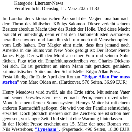
Kategorie: Literatur-News
Veröffentlicht: Dienstag, 11. März 2025 11:33
Im London der viktorianischen Ära sucht der Magier Jonathan nach
dem Thron des biblischen Königs Salomon. Dieser verleiht seinem
Besitzer absolute Macht über das Reich der Hölle. Und diese Macht
braucht er unbedingt, denn er hat den Dämonenfürsten Asmodeus
heraufbeschworen und kann ihn sich nur noch mit Menschenopfern
vom Leib halten. Der Magier ahnt nicht, dass ihm jemand nach
Amerika in die Slums von New York gefolgt ist: Der Boxer Pierce
James Figg. Der will den Mord an seiner Frau und seinem Sohn
rächen. Figg trägt ein Empfehlungsschreiben von Charles Dickens
bei sich. Es ist gerichtet an einen Mann mit geradezu genialem
kriminalistischen Spürsinn: den Schriftsteller Edgar Allan Poe...
Festa kündigt für Ende April den Roman
"Edgar Allan Poe muss
sterben
" von Marc Olden an. (Hardcover, 576 Seiten, 36,99 EUR)
Henry Meadows wird zwölf, als die Erde stirbt. Mit seinem Vater
und seinen Geschwistern reist er nach Perm, einem urzeitlichen
Mond in einem fernen Sonnensystem. Henrys Mutter ist mit einem
anderen Raumschiff geflogen. Sie wird von der Familie sehnsüchtig
erwartet. Doch plötzlich mehren sich die Zeichen: Sie ist schon hier
gewesen, vor langer Zeit. Und sie hat eine Warnung hinterlassen.
In der Hobbit Presse erscheint am 15. März der neue Roman von
Nils Westerboer,
"Lyneham"
. (Paperback, 496 Seiten, 18,00 EUR