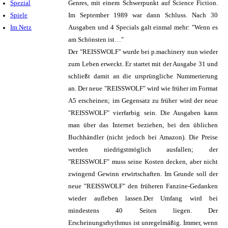
Spezial
Genres, mit einem Schwerpunkt auf Science Fiction.
Spiele
Im September 1989 war dann Schluss. Nach 30
Im Netz
Ausgaben und 4 Specials galt einmal mehr: "Wenn es
am Schönsten ist…"
Der "REISSWOLF" wurde bei p.machinery nun wieder
zum Leben erweckt. Er startet mit der Ausgabe 31 und
schließt damit an die ursprüngliche Nummerierung
an. Der neue "REISSWOLF" wird wie früher im Format
A5 erscheinen; im Gegensatz zu früher wird der neue
"REISSWOLF" vierfarbig sein. Die Ausgaben kann
man über das Internet beziehen, bei den üblichen
Buchhändler (nicht jedoch bei Amazon). Die Preise
werden niedrigstmöglich ausfallen; der
"REISSWOLF" muss seine Kosten decken, aber nicht
zwingend Gewinn erwirtschaften. Im Grunde soll der
neue "REISSWOLF" den früheren Fanzine-Gedanken
wieder aufleben lassen.Der Umfang wird bei
mindestens 40 Seiten liegen. Der
Erscheinungsrhythmus ist unregelmäßig. Immer, wenn