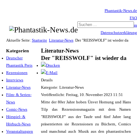
Phantastik-News.de
FAQ
Impressum
Datenschutzerklärung
Haftungsausschluss
Aktuelle Seite:
Startseite
Literatur-News
Der "REISSWOLF" ist wieder da
Literatur-News
Kategorien
Der "REISSWOLF" ist wieder da
Deutscher
Phantastik Preis
Rezensionen
Interviews
Details
Literatur-News
Kategorie: Literatur-News
Film- & Serien-
Veröffentlicht: Freitag, 10. November 2023 11:51
News
Mitte der 80er Jahre hoben Ünver Hornung und Hans
Comic-News
Tilp das Rezensionsmagazin mit dem Namen
Hörspiel- &
"REISSWOLF" aus der Taufe und fünf Jahre lang
Hörbuch-News
präsentierten sie Rezensionen zu Büchern, Comics
Veranstaltungen
und manchmal auch Musik aus den phantastischen