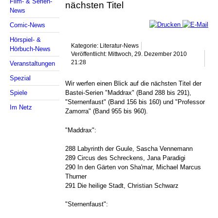
Film- & Serien-
nächsten Titel
News
Comic-News
Hörspiel- &
Kategorie: Literatur-News
Hörbuch-News
Veröffentlicht: Mittwoch, 29. Dezember 2010
21:28
Veranstaltungen
Spezial
Wir werfen einen Blick auf die nächsten Titel der
Spiele
Bastei-Serien "Maddrax" (Band 288 bis 291),
"Sternenfaust" (Band 156 bis 160) und "Professor
Im Netz
Zamorra" (Band 955 bis 960).
"Maddrax":
288 Labyrinth der Guule, Sascha Vennemann
289 Circus des Schreckens, Jana Paradigi
290 In den Gärten von Sha'mar, Michael Marcus
Thurner
291 Die heilige Stadt, Christian Schwarz
"Sternenfaust":