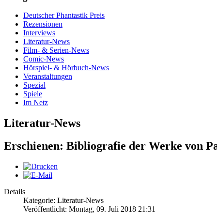
Deutscher Phantastik Preis
Rezensionen
Interviews
Literatur-News
Film- & Serien-News
Comic-News
Hörspiel- & Hörbuch-News
Veranstaltungen
Spezial
Spiele
Im Netz
Literatur-News
Erschienen: Bibliografie der Werke von P
Details
Kategorie: Literatur-News
Veröffentlicht: Montag, 09. Juli 2018 21:31