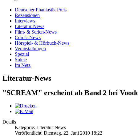
Deutscher Phantastik Preis
Rezensionen
Interviews
Literatur-News
Film- & Serien-News
Comic-News
Hörspiel- & Hörbuch-News
Veranstaltungen
Spezial
Spiele
Im Netz
Literatur-News
"SCREAM" erscheint ab Band 2 bei Voodo
Details
Kategorie: Literatur-News
Veröffentlicht: Dienstag, 22. Juni 2010 18:22