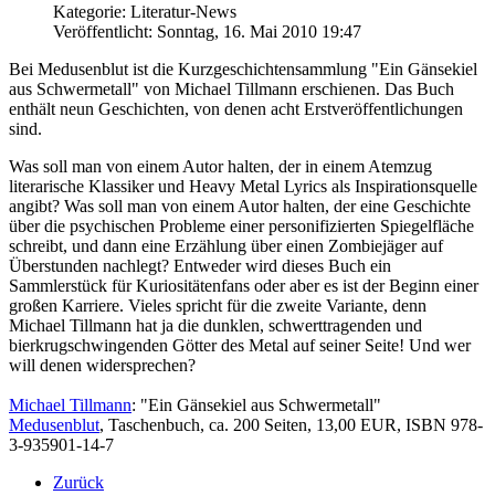
Kategorie: Literatur-News
Veröffentlicht: Sonntag, 16. Mai 2010 19:47
Bei Medusenblut ist die Kurzgeschichtensammlung "Ein Gänsekiel
aus Schwermetall" von Michael Tillmann erschienen. Das Buch
enthält neun Geschichten, von denen acht Erstveröffentlichungen
sind.
Was soll man von einem Autor halten, der in einem Atemzug
literarische Klassiker und Heavy Metal Lyrics als Inspirationsquelle
angibt? Was soll man von einem Autor halten, der eine Geschichte
über die psychischen Probleme einer personifizierten Spiegelfläche
schreibt, und dann eine Erzählung über einen Zombiejäger auf
Überstunden nachlegt? Entweder wird dieses Buch ein
Sammlerstück für Kuriositätenfans oder aber es ist der Beginn einer
großen Karriere. Vieles spricht für die zweite Variante, denn
Michael Tillmann hat ja die dunklen, schwerttragenden und
bierkrugschwingenden Götter des Metal auf seiner Seite! Und wer
will denen widersprechen?
Michael Tillmann
: "Ein Gänsekiel aus Schwermetall"
Medusenblut
, Taschenbuch, ca. 200 Seiten, 13,00 EUR, ISBN 978-
3-935901-14-7
Zurück