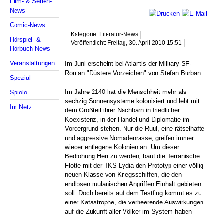
Film- & Serien-
News
Comic-News
Kategorie: Literatur-News
Hörspiel- &
Veröffentlicht: Freitag, 30. April 2010 15:51
Hörbuch-News
Veranstaltungen
Im Juni erscheint bei Atlantis der Military-SF-
Roman "Düstere Vorzeichen" von Stefan Burban.
Spezial
Im Jahre 2140 hat die Menschheit mehr als
Spiele
sechzig Sonnensysteme kolonisiert und lebt mit
Im Netz
dem Großteil ihrer Nachbarn in friedlicher
Koexistenz, in der Handel und Diplomatie im
Vordergrund stehen. Nur die Ruul, eine rätselhafte
und aggressive Nomadenrasse, greifen immer
wieder entlegene Kolonien an. Um dieser
Bedrohung Herr zu werden, baut die Terranische
Flotte mit der TKS Lydia den Prototyp einer völlig
neuen Klasse von Kriegsschiffen, die den
endlosen ruulanischen Angriffen Einhalt gebieten
soll. Doch bereits auf dem Testflug kommt es zu
einer Katastrophe, die verheerende Auswirkungen
auf die Zukunft aller Völker im System haben