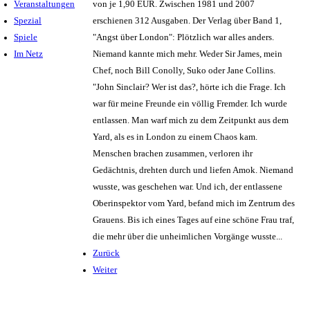
Veranstaltungen
von je 1,90 EUR. Zwischen 1981 und 2007
Spezial
erschienen 312 Ausgaben. Der Verlag über Band 1,
Spiele
"Angst über London": Plötzlich war alles anders.
Im Netz
Niemand kannte mich mehr. Weder Sir James, mein
Chef, noch Bill Conolly, Suko oder Jane Collins.
"John Sinclair? Wer ist das?, hörte ich die Frage. Ich
war für meine Freunde ein völlig Fremder. Ich wurde
entlassen. Man warf mich zu dem Zeitpunkt aus dem
Yard, als es in London zu einem Chaos kam.
Menschen brachen zusammen, verloren ihr
Gedächtnis, drehten durch und liefen Amok. Niemand
wusste, was geschehen war. Und ich, der entlassene
Oberinspektor vom Yard, befand mich im Zentrum des
Grauens. Bis ich eines Tages auf eine schöne Frau traf,
die mehr über die unheimlichen Vorgänge wusste...
Zurück
Weiter