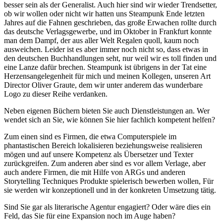
besser sein als der Generalist. Auch hier sind wir wieder Trendsetter,
ob wir wollen oder nicht wir hatten uns Steampunk Ende letzten
Jahres auf die Fahnen geschrieben, das große Erwachen rollte durch
das deutsche Verlagsgewerbe, und im Oktober in Frankfurt konnte
man dem Dampf, der aus aller Welt Regalen quoll, kaum noch
ausweichen. Leider ist es aber immer noch nicht so, dass etwas in
den deutschen Buchhandlungen seht, nur weil wir es toll finden und
eine Lanze dafür brechen. Steampunk ist übrigens in der Tat eine
Herzensangelegenheit für mich und meinen Kollegen, unseren Art
Director Oliver Graute, dem wir unter anderem das wunderbare
Logo zu dieser Reihe verdanken.
Neben eigenen Büchern bieten Sie auch Dienstleistungen an. Wer
wendet sich an Sie, wie können Sie hier fachlich kompetent helfen?
Zum einen sind es Firmen, die etwa Computerspiele im
phantastischen Bereich lokalisieren beziehungsweise realisieren
mögen und auf unsere Kompetenz als Übersetzer und Texter
zurückgreifen. Zum anderen aber sind es vor allem Verlage, aber
auch andere Firmen, die mit Hilfe von ARGs und anderen
Storytelling Techniques Produkte spielerisch bewerben wollen, Für
sie werden wir konzeptionell und in der konkreten Umsetzung tätig.
Sind Sie gar als literarische Agentur engagiert? Oder wäre dies ein
Feld, das Sie für eine Expansion noch im Auge haben?