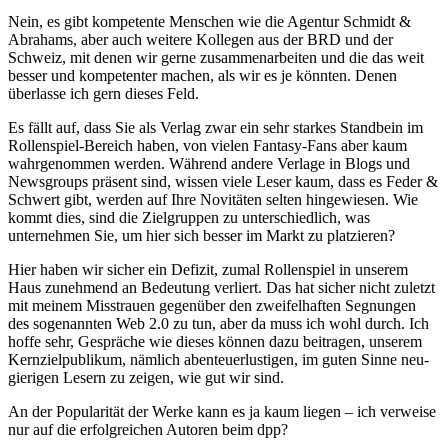
Nein, es gibt kompetente Menschen wie die Agentur Schmidt &
Abrahams, aber auch weitere Kollegen aus der BRD und der
Schweiz, mit denen wir gerne zusammenarbeiten und die das weit
besser und kompetenter machen, als wir es je könnten. Denen
überlasse ich gern dieses Feld.
Es fällt auf, dass Sie als Verlag zwar ein sehr starkes Standbein im
Rollenspiel-Bereich haben, von vielen Fantasy-Fans aber kaum
wahrgenommen werden. Während andere Verlage in Blogs und
Newsgroups präsent sind, wissen viele Leser kaum, dass es Feder &
Schwert gibt, werden auf Ihre Novitäten selten hingewiesen. Wie
kommt dies, sind die Zielgruppen zu unterschiedlich, was
unternehmen Sie, um hier sich besser im Markt zu platzieren?
Hier haben wir sicher ein Defizit, zumal Rollenspiel in unserem
Haus zunehmend an Bedeutung verliert. Das hat sicher nicht zuletzt
mit meinem Misstrauen gegenüber den zweifelhaften Segnungen
des sogenannten Web 2.0 zu tun, aber da muss ich wohl durch. Ich
hoffe sehr, Gespräche wie dieses können dazu beitragen, unserem
Kernzielpublikum, nämlich abenteuerlustigen, im guten Sinne neu-
gierigen Lesern zu zeigen, wie gut wir sind.
An der Popularität der Werke kann es ja kaum liegen – ich verweise
nur auf die erfolgreichen Autoren beim dpp?