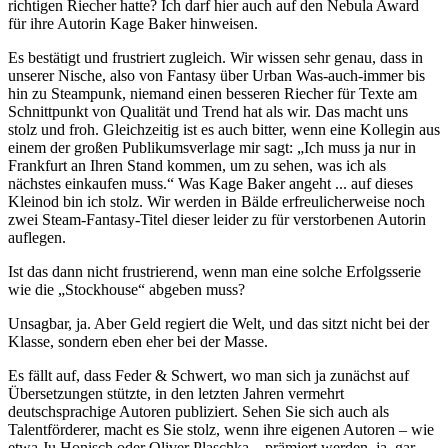
richtigen Riecher hatte? Ich darf hier auch auf den Nebula Award
für ihre Autorin Kage Baker hinweisen.
Es bestätigt und frustriert zugleich. Wir wissen sehr genau, dass in
unserer Nische, also von Fantasy über Urban Was-auch-immer bis
hin zu Steampunk, niemand einen besseren Riecher für Texte am
Schnittpunkt von Qualität und Trend hat als wir. Das macht uns
stolz und froh. Gleichzeitig ist es auch bitter, wenn eine Kollegin aus
einem der großen Publikumsverlage mir sagt: „Ich muss ja nur in
Frankfurt an Ihren Stand kommen, um zu sehen, was ich als
nächstes einkaufen muss.“ Was Kage Baker angeht ... auf dieses
Kleinod bin ich stolz. Wir werden in Bälde erfreulicherweise noch
zwei Steam-Fantasy-Titel dieser leider zu für verstorbenen Autorin
auflegen.
Ist das dann nicht frustrierend, wenn man eine solche Erfolgsserie
wie die „Stockhouse“ abgeben muss?
Unsagbar, ja. Aber Geld regiert die Welt, und das sitzt nicht bei der
Klasse, sondern eben eher bei der Masse.
Es fällt auf, dass Feder & Schwert, wo man sich ja zunächst auf
Übersetzungen stützte, in den letzten Jahren vermehrt
deutschsprachige Autoren publiziert. Sehen Sie sich auch als
Talentförderer, macht es Sie stolz, wenn ihre eigenen Autoren – wie
etwa Ju Honisch oder Oliver Plaschka – prämiert werden, ja, gar