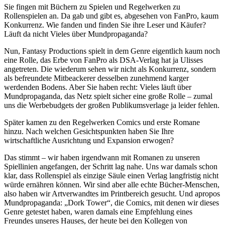
Sie fingen mit Büchern zu Spielen und Regelwerken zu
Rollenspielen an. Da gab und gibt es, abgesehen von FanPro, kaum
Konkurrenz. Wie fanden und finden Sie ihre Leser und Käufer?
Läuft da nicht Vieles über Mundpropaganda?
Nun, Fantasy Productions spielt in dem Genre eigentlich kaum noch
eine Rolle, das Erbe von FanPro als DSA-Verlag hat ja Ulisses
angetreten. Die wiederum sehen wir nicht als Konkurrenz, sondern
als befreundete Mitbeackerer desselben zunehmend karger
werdenden Bodens. Aber Sie haben recht: Vieles läuft über
Mundpropaganda, das Netz spielt sicher eine große Rolle – zumal
uns die Werbebudgets der großen Publikumsverlage ja leider fehlen.
Später kamen zu den Regelwerken Comics und erste Romane
hinzu. Nach welchen Gesichtspunkten haben Sie Ihre
wirtschaftliche Ausrichtung und Expansion erwogen?
Das stimmt – wir haben irgendwann mit Romanen zu unseren
Spiellinien angefangen, der Schritt lag nahe. Uns war damals schon
klar, dass Rollenspiel als einzige Säule einen Verlag langfristig nicht
würde ernähren können. Wir sind aber alle echte Bücher-Menschen,
also haben wir Artverwandtes im Printbereich gesucht. Und apropos
Mundpropaganda: „Dork Tower“, die Comics, mit denen wir dieses
Genre getestet haben, waren damals eine Empfehlung eines
Freundes unseres Hauses, der heute bei den Kollegen von