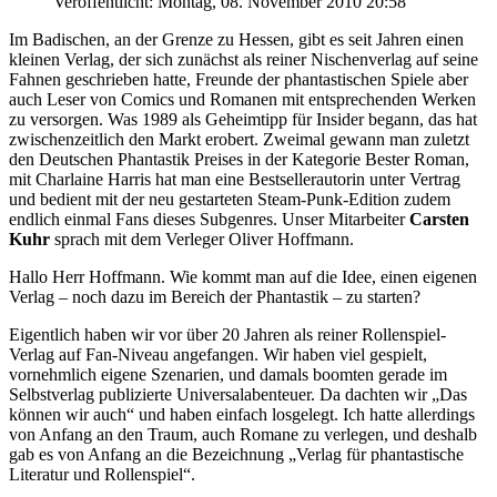
Veröffentlicht: Montag, 08. November 2010 20:58
Im Badischen, an der Grenze zu Hessen, gibt es seit Jahren einen
kleinen Verlag, der sich zunächst als reiner Nischenverlag auf seine
Fahnen geschrieben hatte, Freunde der phantastischen Spiele aber
auch Leser von Comics und Romanen mit entsprechenden Werken
zu versorgen. Was 1989 als Geheimtipp für Insider begann, das hat
zwischenzeitlich den Markt erobert. Zweimal gewann man zuletzt
den Deutschen Phantastik Preises in der Kategorie Bester Roman,
mit Charlaine Harris hat man eine Bestsellerautorin unter Vertrag
und bedient mit der neu gestarteten Steam-Punk-Edition zudem
endlich einmal Fans dieses Subgenres. Unser Mitarbeiter
Carsten
Kuhr
sprach mit dem Verleger Oliver Hoffmann.
Hallo Herr Hoffmann. Wie kommt man auf die Idee, einen eigenen
Verlag – noch dazu im Bereich der Phantastik – zu starten?
Eigentlich haben wir vor über 20 Jahren als reiner Rollenspiel-
Verlag auf Fan-Niveau angefangen. Wir haben viel gespielt,
vornehmlich eigene Szenarien, und damals boomten gerade im
Selbstverlag publizierte Universalabenteuer. Da dachten wir „Das
können wir auch“ und haben einfach losgelegt. Ich hatte allerdings
von Anfang an den Traum, auch Romane zu verlegen, und deshalb
gab es von Anfang an die Bezeichnung „Verlag für phantastische
Literatur und Rollenspiel“.