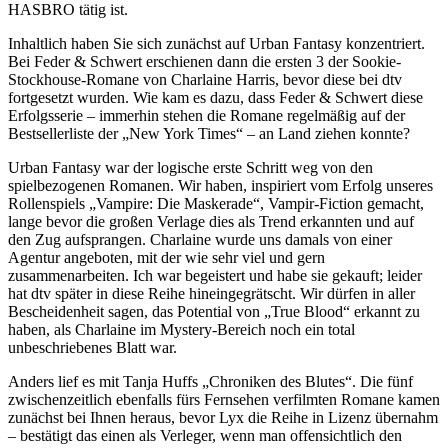
HASBRO tätig ist.
Inhaltlich haben Sie sich zunächst auf Urban Fantasy konzentriert.
Bei Feder & Schwert erschienen dann die ersten 3 der Sookie-
Stockhouse-Romane von Charlaine Harris, bevor diese bei dtv
fortgesetzt wurden. Wie kam es dazu, dass Feder & Schwert diese
Erfolgsserie – immerhin stehen die Romane regelmäßig auf der
Bestsellerliste der „New York Times“ – an Land ziehen konnte?
Urban Fantasy war der logische erste Schritt weg von den
spielbezogenen Romanen. Wir haben, inspiriert vom Erfolg unseres
Rollenspiels „Vampire: Die Maskerade“, Vampir-Fiction gemacht,
lange bevor die großen Verlage dies als Trend erkannten und auf
den Zug aufsprangen. Charlaine wurde uns damals von einer
Agentur angeboten, mit der wie sehr viel und gern
zusammenarbeiten. Ich war begeistert und habe sie gekauft; leider
hat dtv später in diese Reihe hineingegrätscht. Wir dürfen in aller
Bescheidenheit sagen, das Potential von „True Blood“ erkannt zu
haben, als Charlaine im Mystery-Bereich noch ein total
unbeschriebenes Blatt war.
Anders lief es mit Tanja Huffs „Chroniken des Blutes“. Die fünf
zwischenzeitlich ebenfalls fürs Fernsehen verfilmten Romane kamen
zunächst bei Ihnen heraus, bevor Lyx die Reihe in Lizenz übernahm
– bestätigt das einen als Verleger, wenn man offensichtlich den