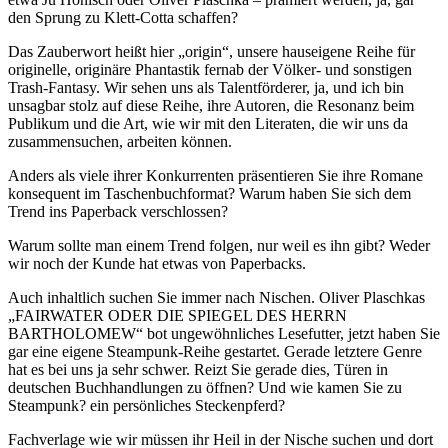
den Sprung zu Klett-Cotta schaffen?
Das Zauberwort heißt hier „origin“, unsere hauseigene Reihe für
originelle, originäre Phantastik fernab der Völker- und sonstigen
Trash-Fantasy. Wir sehen uns als Talentförderer, ja, und ich bin
unsagbar stolz auf diese Reihe, ihre Autoren, die Resonanz beim
Publikum und die Art, wie wir mit den Literaten, die wir uns da
zusammensuchen, arbeiten können.
Anders als viele ihrer Konkurrenten präsentieren Sie ihre Romane
konsequent im Taschenbuchformat? Warum haben Sie sich dem
Trend ins Paperback verschlossen?
Warum sollte man einem Trend folgen, nur weil es ihn gibt? Weder
wir noch der Kunde hat etwas von Paperbacks.
Auch inhaltlich suchen Sie immer nach Nischen. Oliver Plaschkas
„FAIRWATER ODER DIE SPIEGEL DES HERRN
BARTHOLOMEW“ bot ungewöhnliches Lesefutter, jetzt haben Sie
gar eine eigene Steampunk-Reihe gestartet. Gerade letztere Genre
hat es bei uns ja sehr schwer. Reizt Sie gerade dies, Türen in
deutschen Buchhandlungen zu öffnen? Und wie kamen Sie zu
Steampunk? ein persönliches Steckenpferd?
Fachverlage wie wir müssen ihr Heil in der Nische suchen und dort