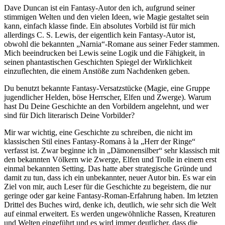
Dave Duncan ist ein Fantasy-Autor den ich, aufgrund seiner
stimmigen Welten und den vielen Ideen, wie Magie gestaltet sein
kann, einfach klasse finde. Ein absolutes Vorbild ist für mich
allerdings C. S. Lewis, der eigentlich kein Fantasy-Autor ist,
obwohl die bekannten „Narnia“-Romane aus seiner Feder stammen.
Mich beeindrucken bei Lewis seine Logik und die Fähigkeit, in
seinen phantastischen Geschichten Spiegel der Wirklichkeit
einzuflechten, die einem Anstöße zum Nachdenken geben.
Du benutzt bekannte Fantasy-Versatzstücke (Magie, eine Gruppe
jugendlicher Helden, böse Herrscher, Elfen und Zwerge). Warum
hast Du Deine Geschichte an den Vorbildern angelehnt, und wer
sind für Dich literarisch Deine Vorbilder?
Mir war wichtig, eine Geschichte zu schreiben, die nicht im
klassischen Stil eines Fantasy-Romans à la „Herr der Ringe“
verfasst ist. Zwar beginne ich in „Dämonensilber“ sehr klassisch mit
den bekannten Völkern wie Zwerge, Elfen und Trolle in einem erst
einmal bekannten Setting. Das hatte aber strategische Gründe und
damit zu tun, dass ich ein unbekannter, neuer Autor bin. Es war ein
Ziel von mir, auch Leser für die Geschichte zu begeistern, die nur
geringe oder gar keine Fantasy-Roman-Erfahrung haben. Im letzten
Drittel des Buches wird, denke ich, deutlich, wie sehr sich die Welt
auf einmal erweitert. Es werden ungewöhnliche Rassen, Kreaturen
und Welten eingeführt und es wird immer deutlicher, dass die