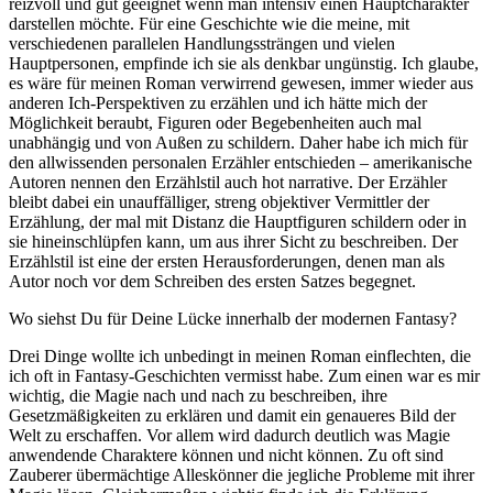
reizvoll und gut geeignet wenn man intensiv einen Hauptcharakter
darstellen möchte. Für eine Geschichte wie die meine, mit
verschiedenen parallelen Handlungssträngen und vielen
Hauptpersonen, empfinde ich sie als denkbar ungünstig. Ich glaube,
es wäre für meinen Roman verwirrend gewesen, immer wieder aus
anderen Ich-Perspektiven zu erzählen und ich hätte mich der
Möglichkeit beraubt, Figuren oder Begebenheiten auch mal
unabhängig und von Außen zu schildern. Daher habe ich mich für
den allwissenden personalen Erzähler entschieden – amerikanische
Autoren nennen den Erzählstil auch hot narrative. Der Erzähler
bleibt dabei ein unauffälliger, streng objektiver Vermittler der
Erzählung, der mal mit Distanz die Hauptfiguren schildern oder in
sie hineinschlüpfen kann, um aus ihrer Sicht zu beschreiben. Der
Erzählstil ist eine der ersten Herausforderungen, denen man als
Autor noch vor dem Schreiben des ersten Satzes begegnet.
Wo siehst Du für Deine Lücke innerhalb der modernen Fantasy?
Drei Dinge wollte ich unbedingt in meinen Roman einflechten, die
ich oft in Fantasy-Geschichten vermisst habe. Zum einen war es mir
wichtig, die Magie nach und nach zu beschreiben, ihre
Gesetzmäßigkeiten zu erklären und damit ein genaueres Bild der
Welt zu erschaffen. Vor allem wird dadurch deutlich was Magie
anwendende Charaktere können und nicht können. Zu oft sind
Zauberer übermächtige Alleskönner die jegliche Probleme mit ihrer