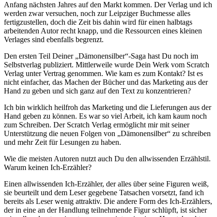
Anfang nächsten Jahres auf den Markt kommen. Der Verlag und ich
werden zwar versuchen, noch zur Leipziger Buchmesse alles
fertigzustellen, doch die Zeit bis dahin wird für einen halbtags
arbeitenden Autor recht knapp, und die Ressourcen eines kleinen
Verlages sind ebenfalls begrenzt.
Den ersten Teil Deiner „Dämonensilber“-Saga hast Du noch im
Selbstverlag publiziert. Mittlerweile wurde Dein Werk vom Scratch
Verlag unter Vertrag genommen. Wie kam es zum Kontakt? Ist es
nicht einfacher, das Machen der Bücher und das Marketing aus der
Hand zu geben und sich ganz auf den Text zu konzentrieren?
Ich bin wirklich heilfroh das Marketing und die Lieferungen aus der
Hand geben zu können. Es war so viel Arbeit, ich kam kaum noch
zum Schreiben. Der Scratch Verlag ermöglicht mir mit seiner
Unterstützung die neuen Folgen von „Dämonensilber“ zu schreiben
und mehr Zeit für Lesungen zu haben.
Wie die meisten Autoren nutzt auch Du den allwissenden Erzählstil.
Warum keinen Ich-Erzähler?
Einen allwissenden Ich-Erzähler, der alles über seine Figuren weiß,
sie beurteilt und dem Leser gegebene Tatsachen vorsetzt, fand ich
bereits als Leser wenig attraktiv. Die andere Form des Ich-Erzählers,
der in eine an der Handlung teilnehmende Figur schlüpft, ist sicher