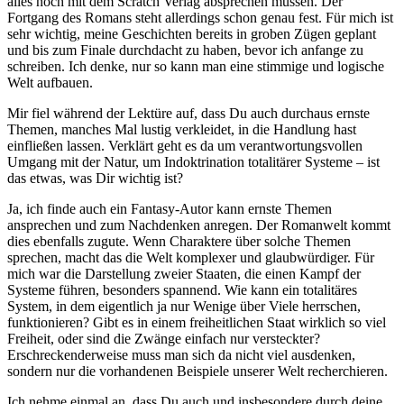
alles noch mit dem Scratch Verlag absprechen müssen. Der
Fortgang des Romans steht allerdings schon genau fest. Für mich ist
sehr wichtig, meine Geschichten bereits in groben Zügen geplant
und bis zum Finale durchdacht zu haben, bevor ich anfange zu
schreiben. Ich denke, nur so kann man eine stimmige und logische
Welt aufbauen.
Mir fiel während der Lektüre auf, dass Du auch durchaus ernste
Themen, manches Mal lustig verkleidet, in die Handlung hast
einfließen lassen. Verklärt geht es da um verantwortungsvollen
Umgang mit der Natur, um Indoktrination totalitärer Systeme – ist
das etwas, was Dir wichtig ist?
Ja, ich finde auch ein Fantasy-Autor kann ernste Themen
ansprechen und zum Nachdenken anregen. Der Romanwelt kommt
dies ebenfalls zugute. Wenn Charaktere über solche Themen
sprechen, macht das die Welt komplexer und glaubwürdiger. Für
mich war die Darstellung zweier Staaten, die einen Kampf der
Systeme führen, besonders spannend. Wie kann ein totalitäres
System, in dem eigentlich ja nur Wenige über Viele herrschen,
funktionieren? Gibt es in einem freiheitlichen Staat wirklich so viel
Freiheit, oder sind die Zwänge einfach nur versteckter?
Erschreckenderweise muss man sich da nicht viel ausdenken,
sondern nur die vorhandenen Beispiele unserer Welt recherchieren.
Ich nehme einmal an, dass Du auch und insbesondere durch deine