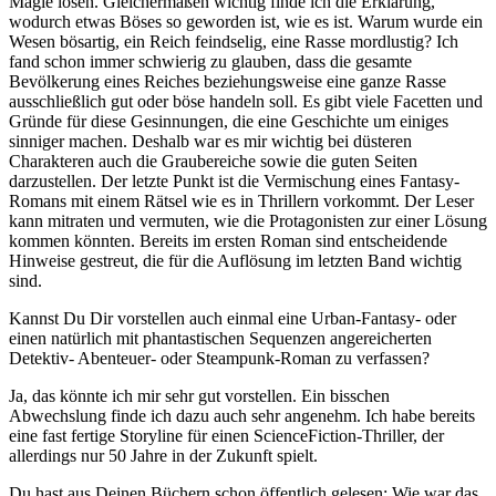
Magie lösen. Gleichermaßen wichtig finde ich die Erklärung,
wodurch etwas Böses so geworden ist, wie es ist. Warum wurde ein
Wesen bösartig, ein Reich feindselig, eine Rasse mordlustig? Ich
fand schon immer schwierig zu glauben, dass die gesamte
Bevölkerung eines Reiches beziehungsweise eine ganze Rasse
ausschließlich gut oder böse handeln soll. Es gibt viele Facetten und
Gründe für diese Gesinnungen, die eine Geschichte um einiges
sinniger machen. Deshalb war es mir wichtig bei düsteren
Charakteren auch die Graubereiche sowie die guten Seiten
darzustellen. Der letzte Punkt ist die Vermischung eines Fantasy-
Romans mit einem Rätsel wie es in Thrillern vorkommt. Der Leser
kann mitraten und vermuten, wie die Protagonisten zur einer Lösung
kommen könnten. Bereits im ersten Roman sind entscheidende
Hinweise gestreut, die für die Auflösung im letzten Band wichtig
sind.
Kannst Du Dir vorstellen auch einmal eine Urban-Fantasy- oder
einen natürlich mit phantastischen Sequenzen angereicherten
Detektiv- Abenteuer- oder Steampunk-Roman zu verfassen?
Ja, das könnte ich mir sehr gut vorstellen. Ein bisschen
Abwechslung finde ich dazu auch sehr angenehm. Ich habe bereits
eine fast fertige Storyline für einen ScienceFiction-Thriller, der
allerdings nur 50 Jahre in der Zukunft spielt.
Du hast aus Deinen Büchern schon öffentlich gelesen: Wie war das