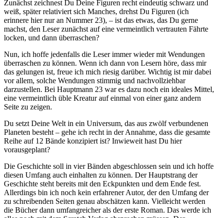
Zunächst zeichnest Du Deine Figuren recht eindeutig schwarz und
weiß, später relativiert sich Manches, drehst Du Figuren (ich
erinnere hier nur an Nummer 23), – ist das etwas, das Du gerne
machst, den Leser zunächst auf eine vermeintlich vertrauten Fährte
locken, und dann überraschen?
Nun, ich hoffe jedenfalls die Leser immer wieder mit Wendungen
überraschen zu können. Wenn ich dann von Lesern höre, dass mir
das gelungen ist, freue ich mich riesig darüber. Wichtig ist mir dabei
vor allem, solche Wendungen stimmig und nachvollziehbar
darzustellen. Bei Hauptmann 23 war es dazu noch ein ideales Mittel,
eine vermeintlich üble Kreatur auf einmal von einer ganz andern
Seite zu zeigen.
Du setzt Deine Welt in ein Universum, das aus zwölf verbundenen
Planeten besteht – gehe ich recht in der Annahme, dass die gesamte
Reihe auf 12 Bände konzipiert ist? Inwieweit hast Du hier
vorausgeplant?
Die Geschichte soll in vier Bänden abgeschlossen sein und ich hoffe
diesen Umfang auch einhalten zu können. Der Hauptstrang der
Geschichte steht bereits mit den Eckpunkten und dem Ende fest.
Allerdings bin ich noch kein erfahrener Autor, der den Umfang der
zu schreibenden Seiten genau abschätzen kann. Vielleicht werden
die Bücher dann umfangreicher als der erste Roman. Das werde ich