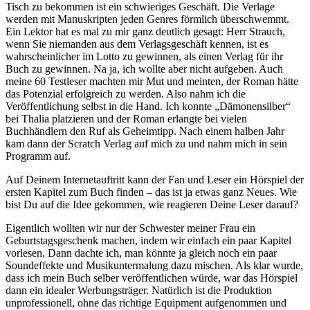
Tisch zu bekommen ist ein schwieriges Geschäft. Die Verlage
werden mit Manuskripten jeden Genres förmlich überschwemmt.
Ein Lektor hat es mal zu mir ganz deutlich gesagt: Herr Strauch,
wenn Sie niemanden aus dem Verlagsgeschäft kennen, ist es
wahrscheinlicher im Lotto zu gewinnen, als einen Verlag für ihr
Buch zu gewinnen. Na ja, ich wollte aber nicht aufgeben. Auch
meine 60 Testleser machten mir Mut und meinten, der Roman hätte
das Potenzial erfolgreich zu werden. Also nahm ich die
Veröffentlichung selbst in die Hand. Ich konnte „Dämonensilber“
bei Thalia platzieren und der Roman erlangte bei vielen
Buchhändlern den Ruf als Geheimtipp. Nach einem halben Jahr
kam dann der Scratch Verlag auf mich zu und nahm mich in sein
Programm auf.
Auf Deinem Internetauftritt kann der Fan und Leser ein Hörspiel der
ersten Kapitel zum Buch finden – das ist ja etwas ganz Neues. Wie
bist Du auf die Idee gekommen, wie reagieren Deine Leser darauf?
Eigentlich wollten wir nur der Schwester meiner Frau ein
Geburtstagsgeschenk machen, indem wir einfach ein paar Kapitel
vorlesen. Dann dachte ich, man könnte ja gleich noch ein paar
Soundeffekte und Musikuntermalung dazu mischen. Als klar wurde,
dass ich mein Buch selber veröffentlichen würde, war das Hörspiel
dann ein idealer Werbungsträger. Natürlich ist die Produktion
unprofessionell, ohne das richtige Equipment aufgenommen und