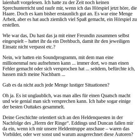
laienhaft vorgelesen. Ich hatte zu der Zeit noch keinen
Sprechunterricht und raufe mir, wenn ich das Hörspiel jetzt höre, die
Haare. Doch es kam bisher erstaunlich gut an. Es war eine Menge
Arbeit, aber es hat auch ziemlich viel Spaß gemacht, ein Hörspiel zu
erstellen.
Wie war das, Du hast das ja mit einer Freundin zusammen selbst
eingespielt – hattet ihr da ein Drehbuch, damit ihr den jeweiligen
Einsatz nicht verpasst etc.?
Nein, wir hatten ein Soundprogramm, mit dem man eine
millionenmal neu aufnehmen kann ... immer dort, wo man einen
Fehler gemacht oder sich versprochen hat ... seitdem, befürchte ich,
hassen mich meine Nachbarn ...
Gab es da nicht auch jede Menge lustiger Situationen?
Oh ja. Es ist unglaublich, was man alles für einen Quatsch macht
und wie genial man sich versprechen kann. Ich habe sogar einige
der besten Outtakes gesammelt.
Deine Geschichte orientiert sich an den Heldenquesten in der
Nachfolge des „Herrn der Ringe“. Eddings und Duncan fallen mir
da ein, wenn ich mir unsere Heldentruppe anschaue – waren das
Vorbilder, oder wer sonst und warum ausgerechnet diese Autoren?