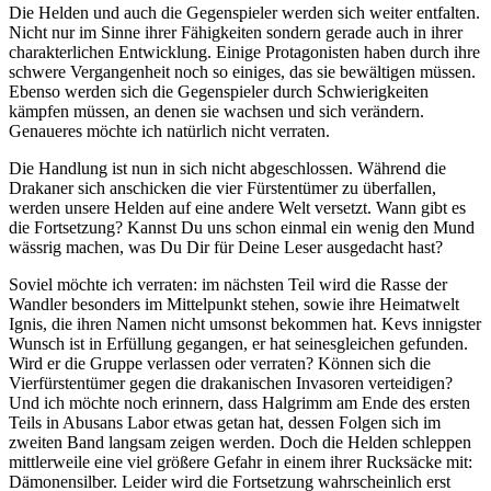
Die Helden und auch die Gegenspieler werden sich weiter entfalten.
Nicht nur im Sinne ihrer Fähigkeiten sondern gerade auch in ihrer
charakterlichen Entwicklung. Einige Protagonisten haben durch ihre
schwere Vergangenheit noch so einiges, das sie bewältigen müssen.
Ebenso werden sich die Gegenspieler durch Schwierigkeiten
kämpfen müssen, an denen sie wachsen und sich verändern.
Genaueres möchte ich natürlich nicht verraten.
Die Handlung ist nun in sich nicht abgeschlossen. Während die
Drakaner sich anschicken die vier Fürstentümer zu überfallen,
werden unsere Helden auf eine andere Welt versetzt. Wann gibt es
die Fortsetzung? Kannst Du uns schon einmal ein wenig den Mund
wässrig machen, was Du Dir für Deine Leser ausgedacht hast?
Soviel möchte ich verraten: im nächsten Teil wird die Rasse der
Wandler besonders im Mittelpunkt stehen, sowie ihre Heimatwelt
Ignis, die ihren Namen nicht umsonst bekommen hat. Kevs innigster
Wunsch ist in Erfüllung gegangen, er hat seinesgleichen gefunden.
Wird er die Gruppe verlassen oder verraten? Können sich die
Vierfürstentümer gegen die drakanischen Invasoren verteidigen?
Und ich möchte noch erinnern, dass Halgrimm am Ende des ersten
Teils in Abusans Labor etwas getan hat, dessen Folgen sich im
zweiten Band langsam zeigen werden. Doch die Helden schleppen
mittlerweile eine viel größere Gefahr in einem ihrer Rucksäcke mit:
Dämonensilber. Leider wird die Fortsetzung wahrscheinlich erst