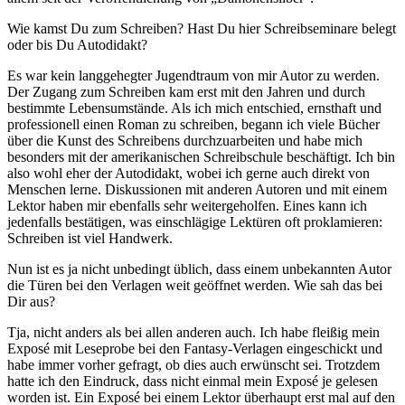
Wie kamst Du zum Schreiben? Hast Du hier Schreibseminare belegt
oder bis Du Autodidakt?
Es war kein langgehegter Jugendtraum von mir Autor zu werden.
Der Zugang zum Schreiben kam erst mit den Jahren und durch
bestimmte Lebensumstände. Als ich mich entschied, ernsthaft und
professionell einen Roman zu schreiben, begann ich viele Bücher
über die Kunst des Schreibens durchzuarbeiten und habe mich
besonders mit der amerikanischen Schreibschule beschäftigt. Ich bin
also wohl eher der Autodidakt, wobei ich gerne auch direkt von
Menschen lerne. Diskussionen mit anderen Autoren und mit einem
Lektor haben mir ebenfalls sehr weitergeholfen. Eines kann ich
jedenfalls bestätigen, was einschlägige Lektüren oft proklamieren:
Schreiben ist viel Handwerk.
Nun ist es ja nicht unbedingt üblich, dass einem unbekannten Autor
die Türen bei den Verlagen weit geöffnet werden. Wie sah das bei
Dir aus?
Tja, nicht anders als bei allen anderen auch. Ich habe fleißig mein
Exposé mit Leseprobe bei den Fantasy-Verlagen eingeschickt und
habe immer vorher gefragt, ob dies auch erwünscht sei. Trotzdem
hatte ich den Eindruck, dass nicht einmal mein Exposé je gelesen
worden ist. Ein Exposé bei einem Lektor überhaupt erst mal auf den