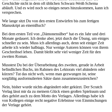
Geschichte nicht in dem oft üblichen Schwarz-Weiß-Schema
abläuft. Und es wird noch so einiges neues hinzukommen, kann ich
versprechen.
Wie lange sitzt Du von den ersten Entwürfen bis zum fertigen
Manuskript an einemBuch?
Bei dem ersten Teil von „Dämonensilber“ hat es ein Jahr und drei
Monate gedauert. Ich denke aber, jetzt durch die Übung, um einiges
schneller zu sein. Muss ich allerdings auch, denn seit einiger Zeit
arbeite ich wieder halbtags. Nur wenige Autoren können von ihrem
Geschreibsel leben. Damit bleibt sehr viel weniger Zeit für den
zweiten Roman.
Musstest Du bei der Überarbeitung des zweiten, gerade in Arbeit
befindlichen Buchs, im Rahmen des Lektorats viel abändern oder
kürzen? Tut das nicht weh, wenn man gezwungen ist, seine
sorgfältig ausformulierten Sätze dann zusammenzustreichen?
Nein, bisher wurde nichts abgeändert oder gekürzt. Der Scratch
Verlag lässt mir da zu meinem Glück einen großen Spielraum und
dies gehört auch zu dem Motto des Verlages. Allerdings habe ich
von Kollegen einige recht negative Erlebnisse von Einmischungen
der Verlage gehört.