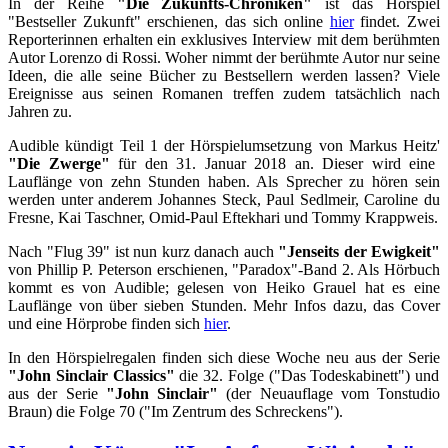
In der Reihe
"Die Zukunfts-Chroniken"
ist das Hörspiel
"Bestseller Zukunft" erschienen, das sich online
hier
findet. Zwei
Reporterinnen erhalten ein exklusives Interview mit dem berühmten
Autor Lorenzo di Rossi. Woher nimmt der berühmte Autor nur seine
Ideen, die alle seine Bücher zu Bestsellern werden lassen? Viele
Ereignisse aus seinen Romanen treffen zudem tatsächlich nach
Jahren zu.
Audible kündigt Teil 1 der Hörspielumsetzung von Markus Heitz'
"Die Zwerge"
für den 31. Januar 2018 an. Dieser wird eine
Lauflänge von zehn Stunden haben. Als Sprecher zu hören sein
werden unter anderem Johannes Steck, Paul Sedlmeir, Caroline du
Fresne, Kai Taschner, Omid-Paul Eftekhari und Tommy Krappweis.
Nach "Flug 39" ist nun kurz danach auch
"Jenseits der Ewigkeit"
von Phillip P. Peterson erschienen, "Paradox"-Band 2. Als Hörbuch
kommt es von Audible; gelesen von Heiko Grauel hat es eine
Lauflänge von über sieben Stunden. Mehr Infos dazu, das Cover
und eine Hörprobe finden sich
hier
.
In den Hörspielregalen finden sich diese Woche neu aus der Serie
"John Sinclair Classics"
die 32. Folge ("Das Todeskabinett") und
aus der Serie
"John Sinclair"
(der Neuauflage vom Tonstudio
Braun) die Folge 70 ("Im Zentrum des Schreckens").