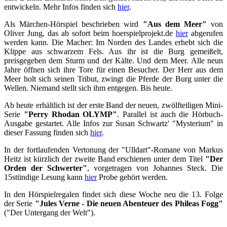
entwickeln. Mehr Infos finden sich
hier
.
Als Märchen-Hörspiel beschrieben wird
"Aus dem Meer"
von
Oliver Jung, das ab sofort beim hoerspielprojekt.de
hier
abgerufen
werden kann. Die Macher: Im Norden des Landes erhebt sich die
Klippe aus schwarzem Fels. Aus ihr ist die Burg gemeißelt,
preisgegeben dem Sturm und der Kälte. Und dem Meer. Alle neun
Jahre öffnen sich ihre Tore für einen Besucher. Der Herr aus dem
Meer holt sich seinen Tribut, zwingt die Pferde der Burg unter die
Wellen. Niemand stellt sich ihm entgegen. Bis heute.​
Ab heute erhältlich ist der erste Band der neuen, zwölfteiligen Mini-
Serie
"Perry Rhodan OLYMP"
. Parallel ist auch die Hörbuch-
Ausgabe gestartet. Alle Infos zur Susan Schwartz' "Mysterium" in
dieser Fassung finden sich
hier
.
In der fortlaufenden Vertonung der "Ulldart"-Romane von Markus
Heitz ist kürzlich der zweite Band erschienen unter dem Titel
"Der
Orden der Schwerter"
, vorgetragen von Johannes Steck. Die
15stündige Lesung kann
hier
Probe gehört werden.
In den Hörspielregalen findet sich diese Woche neu die 13. Folge
der Serie
"Jules Verne - Die neuen Abenteuer des Phileas Fogg"
("Der Untergang der Welt").