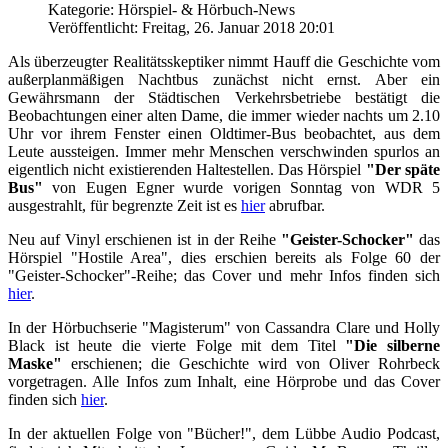
Kategorie: Hörspiel- & Hörbuch-News
Veröffentlicht: Freitag, 26. Januar 2018 20:01
Als überzeugter Realitätsskeptiker nimmt Hauff die Geschichte vom
außerplanmäßigen Nachtbus zunächst nicht ernst. Aber ein
Gewährsmann der Städtischen Verkehrsbetriebe bestätigt die
Beobachtungen einer alten Dame, die immer wieder nachts um 2.10
Uhr vor ihrem Fenster einen Oldtimer-Bus beobachtet, aus dem
Leute aussteigen. Immer mehr Menschen verschwinden spurlos an
eigentlich nicht existierenden Haltestellen. Das Hörspiel
"Der späte
Bus"
von Eugen Egner wurde vorigen Sonntag von WDR 5
ausgestrahlt, für begrenzte Zeit ist es
hier
abrufbar.
Neu auf Vinyl erschienen ist in der Reihe
"Geister-Schocker"
das
Hörspiel "Hostile Area", dies erschien bereits als Folge 60 der
"Geister-Schocker"-Reihe; das Cover und mehr Infos finden sich
hier
.
In der Hörbuchserie "Magisterum" von Cassandra Clare und Holly
Black ist heute die vierte Folge mit dem Titel
"Die silberne
Maske"
erschienen; die Geschichte wird von Oliver Rohrbeck
vorgetragen. Alle Infos zum Inhalt, eine Hörprobe und das Cover
finden sich
hier
.
In der aktuellen Folge von "Bücher!", dem Lübbe Audio Podcast,