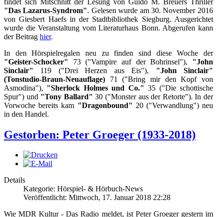
findet sich Mitschnitt der Lesung von Guido M. Breuers Thriller
"Das Lazarus-Syndrom"
. Gelesen wurde am 30. November 2016
von Giesbert Haefs in der Stadtbibliothek Siegburg. Ausgerichtet
wurde die Veranstaltung vom Literaturhaus Bonn. Abgerufen kann
der Beitrag
hier
.
In den Hörspielregalen neu zu finden sind diese Woche der
"Geister-Schocker"
73 ("Vampire auf der Bohrinsel"),
"John
Sinclair"
119 ("Drei Herzen aus Eis"),
"John Sinclair"
(Tonstudio-Braun-Neuauflage)
71 ("Bring mir den Kopf von
Asmodina"),
"Sherlock Holmes und Co."
35 ("Die schottische
Spur") und
"Tony Ballard"
30 ("Monster aus der Retorte"). In der
Vorwoche bereits kam
"Dragonbound"
20 ("Verwandlung") neu
in den Handel.
Gestorben: Peter Groeger (1933-2018)
Details
Kategorie: Hörspiel- & Hörbuch-News
Veröffentlicht: Mittwoch, 17. Januar 2018 22:28
Wie MDR Kultur - Das Radio meldet, ist Peter Groeger gestern im