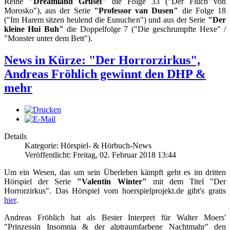
Reihe
"Dreamland Grusel"
die Folge 33 ("Der Fluch von
Morosko"), aus der Serie
"Professor van Dusen"
die Folge 18
("Im Harem sitzen heulend die Eunuchen") und aus der Serie
"Der
kleine Hui Buh"
die Doppelfolge 7 ("Die geschrumpfte Hexe" /
"Monster unter dem Bett").
News in Kürze: "Der Horrorzirkus",
Andreas Fröhlich gewinnt den DHP &
mehr
Details
Kategorie: Hörspiel- & Hörbuch-News
Veröffentlicht: Freitag, 02. Februar 2018 13:44
Um ein Wesen, das um sein Überleben kämpft geht es im dritten
Hörspiel der Serie
"Valentin Winter"
mit dem Titel "Der
Horrorzirkus". Das Hörspiel vom hoerspielprojekt.de gibt's gratis
hier
.
Andreas Fröhlich hat als Bester Interpret für Walter Moers'
"Prinzessin Insomnia & der alptraumfarbene Nachtmahr" den