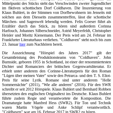
Mittelpunkt des Stücks steht das Verschwinden zweier Jugendlicher
im fiktiven schottischen Dorf Coldhaven. Die Inszenierung von
Klaus Buhlert, in der Stimmen von Dorfbewohnern im Jenseits mit
solchen aus dem Diesseits zusammentreffen, lässt die schottische
Märchen- und Sagenwelt lebendig werden. Felix Goeser führt als
Erzähler durch das Stück, zu hören sind außerdem Corinna
Harfouch, Johannes Silberschneider, Astrid Meyerfeldt, Christopher
Heisler und Moritz Kienemann. Der Preis wird am 24. Februar im
Frankfurter Literaturhaus verliehen. "Coldhaven" steht noch bis zum
23. Januar
hier
zum Nachhören bereit.
Die Auszeichnung "Hörspiel des Jahres 2017" gilt der
Gesamtleistung des Produktionsteams von "Coldhaven". John
Burnside, geboren 1955 in Schottland, ist einer der renommiertesten
Dichter und Romanciers der britischen Gegenwartsliteratur. Er
erhielt unter anderem den Corinne-Literaturpreis für den Roman
"Lügen über meinen Vater" sowie den Petrarca- und den T. S. Eliot-
Preis für seine Lyrik. Romane sind unter anderem "Helle
Sommernächte" (2011), "Wie alle anderen" (2016). Für den SWR
schreibt er seit 2012 Hörspiele. Klaus Buhlert und Bernhard Robben
übersetzten den englischen Originaltext ins Deutsche. Klaus Buhlert
führte zudem Regie und verantwortete die Komposition. Die
Dramaturgie hatte Manfred Hess (SWR2). Für Ton und Technik
waren Martin Vögele und Anke Schlipf verantwortlich.
"Coldhaven" war am 16. Februar 2017 in SWR2 zu hören.