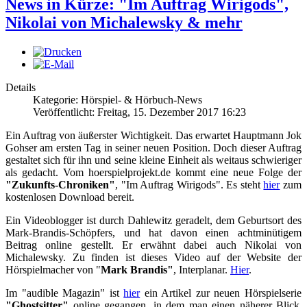
News in Kürze: "Im Auftrag Wirigods",
Nikolai von Michalewsky & mehr
Details
Kategorie: Hörspiel- & Hörbuch-News
Veröffentlicht: Freitag, 15. Dezember 2017 16:23
Ein Auftrag von äußerster Wichtigkeit. Das erwartet Hauptmann Jok
Gohser am ersten Tag in seiner neuen Position. Doch dieser Auftrag
gestaltet sich für ihn und seine kleine Einheit als weitaus schwieriger
als gedacht. Vom hoerspielprojekt.de kommt eine neue Folge der
"Zukunfts-Chroniken"
, "Im Auftrag Wirigods". Es steht
hier
zum
kostenlosen Download bereit.
Ein Videoblogger ist durch Dahlewitz geradelt, dem Geburtsort des
Mark-Brandis-Schöpfers, und hat davon einen achtminütigem
Beitrag online gestellt. Er erwähnt dabei auch Nikolai von
Michalewsky. Zu finden ist dieses Video auf der Website der
Hörspielmacher von "
Mark Brandis"
, Interplanar.
Hier
.
Im "audible Magazin" ist
hier
ein Artikel zur neuen Hörspielserie
"Ghostsitter"
online gegangen, in dem man einen näherer Blick