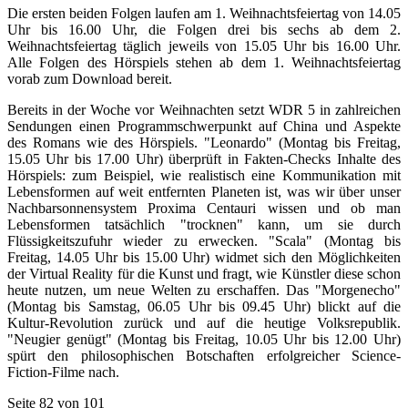
Die ersten beiden Folgen laufen am 1. Weihnachtsfeiertag von 14.05
Uhr bis 16.00 Uhr, die Folgen drei bis sechs ab dem 2.
Weihnachtsfeiertag täglich jeweils von 15.05 Uhr bis 16.00 Uhr.
Alle Folgen des Hörspiels stehen ab dem 1. Weihnachtsfeiertag
vorab zum Download bereit.
Bereits in der Woche vor Weihnachten setzt WDR 5 in zahlreichen
Sendungen einen Programmschwerpunkt auf China und Aspekte
des Romans wie des Hörspiels. "Leonardo" (Montag bis Freitag,
15.05 Uhr bis 17.00 Uhr) überprüft in Fakten-Checks Inhalte des
Hörspiels: zum Beispiel, wie realistisch eine Kommunikation mit
Lebensformen auf weit entfernten Planeten ist, was wir über unser
Nachbarsonnensystem Proxima Centauri wissen und ob man
Lebensformen tatsächlich "trocknen" kann, um sie durch
Flüssigkeitszufuhr wieder zu erwecken. "Scala" (Montag bis
Freitag, 14.05 Uhr bis 15.00 Uhr) widmet sich den Möglichkeiten
der Virtual Reality für die Kunst und fragt, wie Künstler diese schon
heute nutzen, um neue Welten zu erschaffen. Das "Morgenecho"
(Montag bis Samstag, 06.05 Uhr bis 09.45 Uhr) blickt auf die
Kultur-Revolution zurück und auf die heutige Volksrepublik.
"Neugier genügt" (Montag bis Freitag, 10.05 Uhr bis 12.00 Uhr)
spürt den philosophischen Botschaften erfolgreicher Science-
Fiction-Filme nach.
Seite 82 von 101