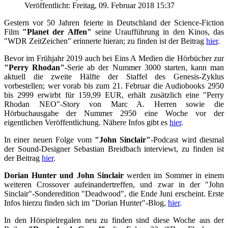
Veröffentlicht: Freitag, 09. Februar 2018 15:37
Gestern vor 50 Jahren feierte in Deutschland der Science-Fiction
Film
"Planet der Affen"
seine Uraufführung in den Kinos, das
"WDR ZeitZeichen" erinnerte hieran; zu finden ist der Beitrag
hier
.
Bevor im Frühjahr 2019 auch bei Eins A Medien die Hörbücher zur
"Perry Rhodan"
-Serie ab der Nummer 3000 starten, kann man
aktuell die zweite Hälfte der Staffel des Genesis-Zyklus
vorbestellen; wer vorab bis zum 21. Februar die Audiobooks 2950
bis 2999 erwirbt für 159,99 EUR, erhält zusätzlich eine "Perry
Rhodan NEO"-Story von Marc A. Herren sowie die
Hörbuchausgabe der Nummer 2950 eine Woche vor der
eigentlichen Veröffentlichung. Nähere Infos gibt es
hier
.
In einer neuen Folge vom
"John Sinclair"
-Podcast wird diesmal
der Sound-Designer Sebastian Breidbach interviewt, zu finden ist
der Beitrag
hier
.
Dorian Hunter und John Sinclair
werden im Sommer in einem
weiteren Crossover aufeinandertreffen, und zwar in der "John
Sinclair"-Sonderedition "Deadwood", die Ende Juni erscheint. Erste
Infos hierzu finden sich im "Dorian Hunter"-Blog,
hier
.
In den Hörspielregalen neu zu finden sind diese Woche aus der