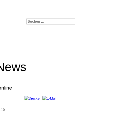
-News
online
7:10