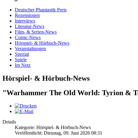
Deutscher Phantastik Preis
Rezensionen
Interviews
Literatur-News
Film- & Serien-News
Comic-News
Hörspiel- & Hörbuch-News
Veranstaltungen
Spezial
Spiele
Im Netz
Hörspiel- & Hörbuch-News
"Warhammer The Old World: Tyrion & Tecl
Details
Kategorie: Hörspiel- & Hörbuch-News
Veröffentlicht: Dienstag, 09. Juni 2026 08:31