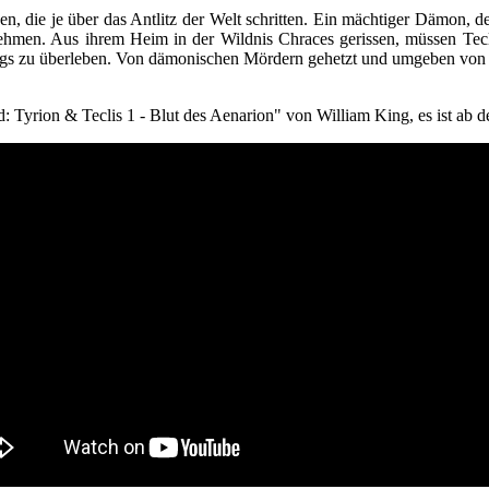
, die je über das Antlitz der Welt schritten. Ein mächtiger Dämon, d
ehmen. Aus ihrem Heim in der Wildnis Chraces gerissen, müssen Tecl
igs zu überleben. Von dämonischen Mördern gehetzt und umgeben von V
yrion & Teclis 1 - Blut des Aenarion" von William King, es ist ab d