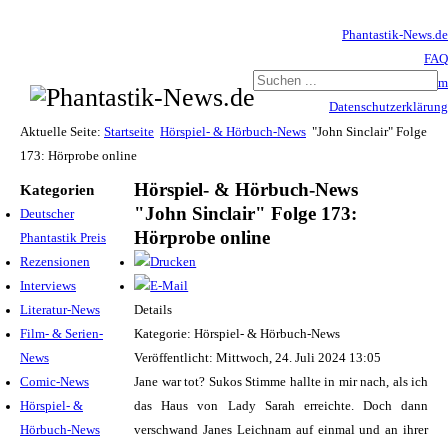
Phantastik-News.de
FAQ
Impressum
Datenschutzerklärung
Haftungsausschluss
Aktuelle Seite:
Startseite
Hörspiel- & Hörbuch-News
"John Sinclair" Folge
173: Hörprobe online
Hörspiel- & Hörbuch-News
Kategorien
"John Sinclair" Folge 173:
Deutscher
Hörprobe online
Phantastik Preis
Rezensionen
Interviews
Literatur-News
Details
Film- & Serien-
Kategorie: Hörspiel- & Hörbuch-News
News
Veröffentlicht: Mittwoch, 24. Juli 2024 13:05
Comic-News
Jane war tot? Sukos Stimme hallte in mir nach, als ich
Hörspiel- &
das Haus von Lady Sarah erreichte. Doch dann
Hörbuch-News
verschwand Janes Leichnam auf einmal und an ihrer