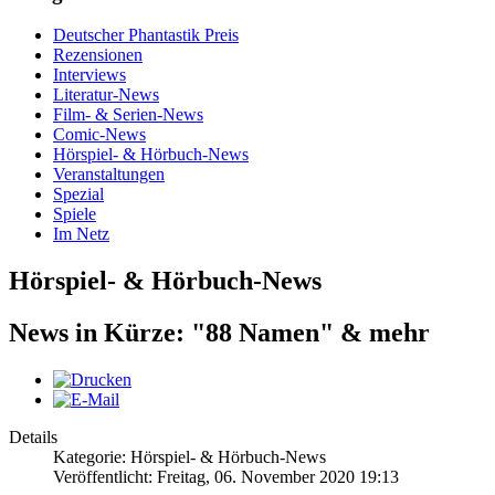
Deutscher Phantastik Preis
Rezensionen
Interviews
Literatur-News
Film- & Serien-News
Comic-News
Hörspiel- & Hörbuch-News
Veranstaltungen
Spezial
Spiele
Im Netz
Hörspiel- & Hörbuch-News
News in Kürze: "88 Namen" & mehr
Details
Kategorie: Hörspiel- & Hörbuch-News
Veröffentlicht: Freitag, 06. November 2020 19:13