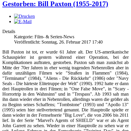
Gestorben: Bill Paxton (1955-2017)
Details
Kategorie: Film- & Serien-News
Veröffentlicht: Sonntag, 26. Februar 2017 17:40
Bill Paxton ist tot, er wurde 61 Jahre alt. Der US-amerikanische
Schauspieler ist gestern während einer Operation, bei der
Komplikationen auftraten, gestorben. Paxton sah man zunächst ab
Mitte der 70er Jahren in eher wenig tragenden Nebenrollen aber in
dafür unzähligen Filmen wie "Straßen in Flammen" (1984),
"Terminator" (1984), "Aliens - Die Rückkehr" (1986) oder "Navy
Seals - Die härteste Elitetruppe der Welt" (1990). 1992 hatte er dann
drei Hauptrollen in drei Filmen; in "One False Move", in "Scary -
Horrortrip in den Wahnsinn" und in "Trespass". Ab 1993 sah man
ihn dann wieder eher in Nebenrollen, allerdings waren die größer als
zu Beginn seines Schaffens; "Tombstone" (1993) und "Apollo 13"
(1995) seien hier stellvertretend genannt. Die Hauptrolle spielte er
dann wieder in der Fernsehserie "Big Love", die von 2006 bis 2011
lief. In der Serie "Marvel's Agents of SHIELD" war er als Agent
John Garrett zu sehen. Wieder in einer Hauptrolle zu sehen war er
seit Anfang Februar in der Fernsehserie "Training Day" in den