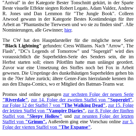
"Arrival" in der Kategorie Bester Tonschnitt gekürt, in der Sparte
Beste visuelle Effekte siegten Robert Legato, Adam Valdez, Andrew
R. Jones und Dan Lemmon für "The Jungle Book". Colleen
Atwood gewann in der Kategorie Bestes Kostümdesign für ihre
Arbeit an "Phantastische Tierwesen und wo sie zu finden sind". Alle
Nominierungen, alle Gewinner;
hier
.
The CW hat den Hauptdarsteller für die mögliche neue Serie
"Black Lightning"
gefunden: Cress Williams. Nach "Arrow", The
Flash", "DC's Legends of Tomorrow" und "Supergirl" wird dies
voraussichtlich die Superhelden-Serie des Senders sein, die im
Herbst starten soll; einen Pilotfilm hatte man unlängst geordert.
Zuvor war eine Umsetzung des Stoffes noch bei Fox in Arbeit
gewesen. Die Ursprünge des dunkelhäutigen Superhelden gehen bis
in die 70er Jahre zurück; ältere Genre-Fans hierzulande kennen ihn
aus den Ehapa-Comics, wo er Mitglied des Batman-Teams war.
Promos sind online gegangen
zur sechsten Folge der neuen Serie
"Riverdale"
,
zur 14. Folge der zweiten Staffel von
"Supergirl"
,
zur Folge 12 der Staffel 7 von
"The Walking Dead"
,
zur 15. Folge
der letzten Staffel von
"Vampire Diaries"
,
zur 8. Folge der fünften
Staffel von
"Sleepy Hollow"
und
zur neunten Folge der letzten
Staffel von
"Grimm".
Außerdem ging eine Vorschau online
zur 5.
Folge der vierten Staffel von
"The Expanse"
.