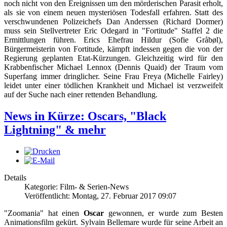
noch nicht von den Ereignissen um den mörderischen Parasit erholt,
als sie von einem neuen mysteriösen Todesfall erfahren. Statt des
verschwundenen Polizeichefs Dan Anderssen (Richard Dormer)
muss sein Stellvertreter Eric Odegard in "Fortitude" Staffel 2 die
Ermittlungen führen. Erics Ehefrau Hildur (Sofie Gråbøl),
Bürgermeisterin von Fortitude, kämpft indessen gegen die von der
Regierung geplanten Etat-Kürzungen. Gleichzeitig wird für den
Krabbenfischer Michael Lennox (Dennis Quaid) der Traum vom
Superfang immer dringlicher. Seine Frau Freya (Michelle Fairley)
leidet unter einer tödlichen Krankheit und Michael ist verzweifelt
auf der Suche nach einer rettenden Behandlung.
News in Kürze: Oscars, "Black
Lightning" & mehr
Details
Kategorie: Film- & Serien-News
Veröffentlicht: Montag, 27. Februar 2017 09:07
"Zoomania" hat einen
Oscar
gewonnen, er wurde zum Besten
Animationsfilm gekürt. Sylvain Bellemare wurde für seine Arbeit an