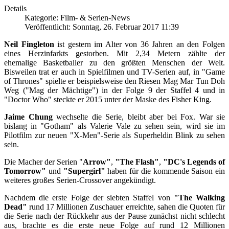
Details
Kategorie: Film- & Serien-News
Veröffentlicht: Sonntag, 26. Februar 2017 11:39
Neil Fingleton
ist gestern im Alter von 36 Jahren an den Folgen
eines Herzinfarkts gestorben. Mit 2,34 Metern zählte der
ehemalige Basketballer zu den größten Menschen der Welt.
Bisweilen trat er auch in Spielfilmen und TV-Serien auf, in "Game
of Thrones" spielte er beispielsweise den Riesen Mag Mar Tun Doh
Weg ("Mag der Mächtige") in der Folge 9 der Staffel 4 und in
"Doctor Who" steckte er 2015 unter der Maske des Fisher King.
Jaime Chung
wechselte die Serie, bleibt aber bei Fox. War sie
bislang in "Gotham" als Valerie Vale zu sehen sein, wird sie im
Pilotfilm zur neuen "X-Men"-Serie als Superheldin Blink zu sehen
sein.
Die Macher der Serien "
Arrow"
,
"The Flash"
,
"DC's Legends of
Tomorrow"
und
"Supergirl"
haben für die kommende Saison ein
weiteres großes Serien-Crossover angekündigt.
Nachdem die erste Folge der siebten Staffel von
"The Walking
Dead"
rund 17 Millionen Zuschauer erreichte, sahen die Quoten für
die Serie nach der Rückkehr aus der Pause zunächst nicht schlecht
aus, brachte es die erste neue Folge auf rund 12 Millionen