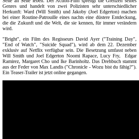
Seite an Seite leben. Der Action-Film sprengt die Grenzen seines
Genres und handelt von zwei Polizisten sehr unterschiedlicher
Herkunft: Ward (Will Smith) und Jakoby (Joel Edgerton) machen
bei einer Routine-Patrouille eines nachts eine düstere Entdeckung,
die die Zukunft und die Welt, die sie kennen, für immer verändern
wird.
"Bright", ein Film des Regisseurs David Ayer ("Training Day",
"End of Watch", "Suicide Squad"), wird ab dem 22. Dezember
exklusiv auf Netflix verfügbar sein. Die Besetzung umfasst neben
Will Smith und Joel Edgerton Noomi Rapace, Lucy Fry, Edgar
Ramirez, Margaret Cho und Ike Barinholtz. Das Drehbuch stammt
aus der Feder von Max Landis ("Chronicle - Wozu bist du fähig?").
Ein Teaser-Trailer ist jetzt online gegangen.