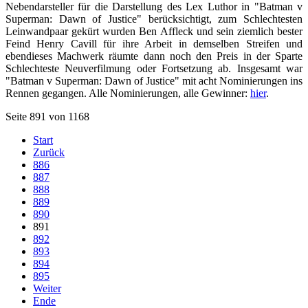
Nebendarsteller für die Darstellung des Lex Luthor in "Batman v
Superman: Dawn of Justice" berücksichtigt, zum Schlechtesten
Leinwandpaar gekürt wurden Ben Affleck und sein ziemlich bester
Feind Henry Cavill für ihre Arbeit in demselben Streifen und
ebendieses Machwerk räumte dann noch den Preis in der Sparte
Schlechteste Neuverfilmung oder Fortsetzung ab. Insgesamt war
"Batman v Superman: Dawn of Justice" mit acht Nominierungen ins
Rennen gegangen. Alle Nominierungen, alle Gewinner:
hier
.
Seite 891 von 1168
Start
Zurück
886
887
888
889
890
891
892
893
894
895
Weiter
Ende