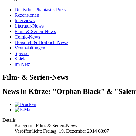
Deutscher Phantastik Preis
Rezensionen
Interviews
Literatur-News
Film- & Serien-News
Comic-News
Hörspiel- & Hörbuch-News
Veranstaltungen
Spezial
Spiele
Im Netz
Film- & Serien-News
News in Kürze: "Orphan Black" & "Sale
Details
Kategorie: Film- & Serien-News
Veröffentlicht: Freitag, 19. Dezember 2014 08:07